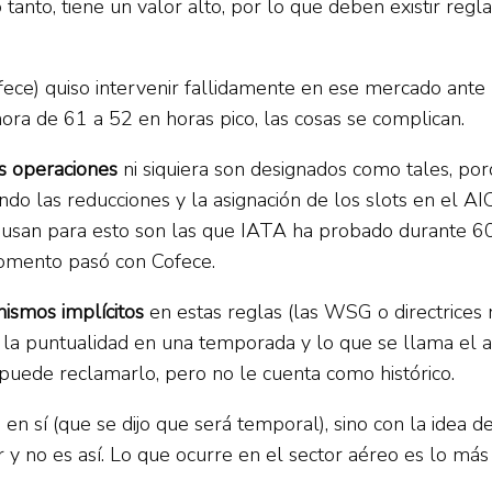
o tanto, tiene un valor alto, por lo que deben existir reg
fece) quiso intervenir fallidamente en ese mercado ant
ora de 61 a 52 en horas pico, las cosas se complican.
s operaciones
ni siquiera son designados como tales, po
o las reducciones y la asignación de los slots en el AIC
 usan para esto son las que IATA ha probado durante 60 
momento pasó con Cofece.
ismos implícitos
en estas reglas (las WSG o directrices 
, la puntualidad en una temporada y lo que se llama el a
uede reclamarlo, pero no le cuenta como histórico.
n sí (que se dijo que será temporal), sino con la idea de
r y no es así. Lo que ocurre en el sector aéreo es lo más