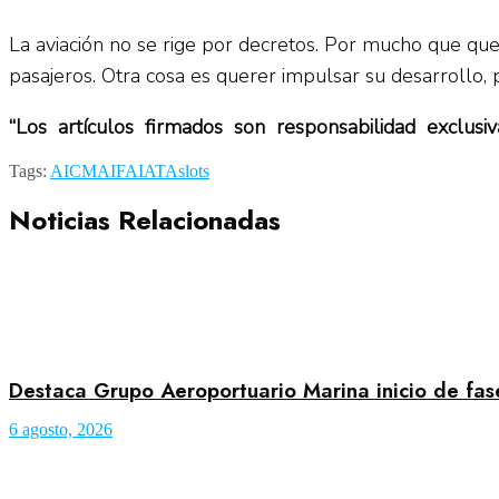
La aviación no se rige por decretos. Por mucho que qu
pasajeros. Otra cosa es querer impulsar su desarrollo, p
“Los artículos firmados son responsabilidad exclus
Tags:
AICM
AIFA
IATA
slots
Noticias Relacionadas
Destaca Grupo Aeroportuario Marina inicio de fa
6 agosto, 2026