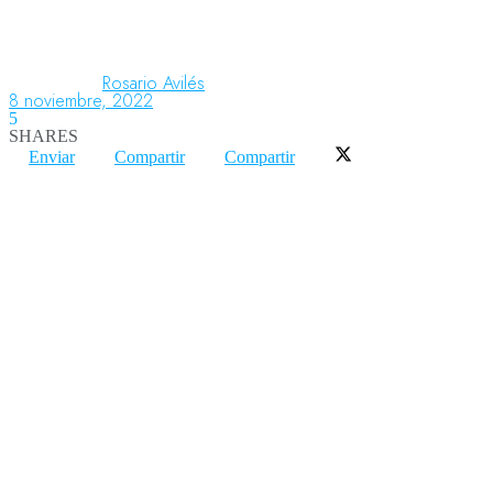
Aeronáutica
Rosario Avilés
8 noviembre, 2022
5
SHARES
Aeropuertos
Enviar
Compartir
Compartir
Columnistas
Organismos
Aeroespacial
Innovación