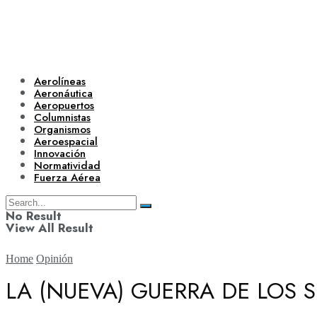
Aerolíneas
Aeronáutica
Aeropuertos
Columnistas
Organismos
Aeroespacial
Innovación
Normatividad
Fuerza Aérea
No Result
View All Result
Home
Opinión
LA (NUEVA) GUERRA DE LOS 
Aerolíneas