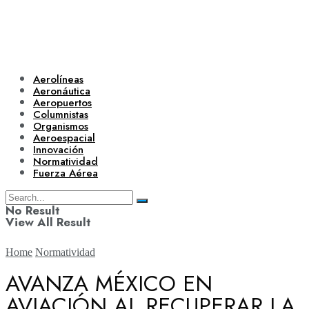
Aerolíneas
Aeronáutica
Aeropuertos
Columnistas
Organismos
Aeroespacial
Innovación
Normatividad
Fuerza Aérea
No Result
View All Result
Home
Normatividad
AVANZA MÉXICO EN
AVIACIÓN AL RECUPERAR LA
Aerolíneas