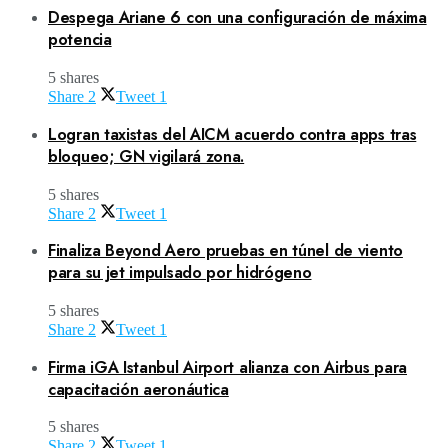
Despega Ariane 6 con una configuración de máxima
potencia
5 shares
Share
2
Tweet
1
Logran taxistas del AICM acuerdo contra apps tras
bloqueo; GN vigilará zona.
5 shares
Share
2
Tweet
1
Finaliza Beyond Aero pruebas en túnel de viento
para su jet impulsado por hidrógeno
5 shares
Share
2
Tweet
1
Firma iGA Istanbul Airport alianza con Airbus para
capacitación aeronáutica
5 shares
Share
2
Tweet
1