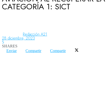
CATEGORÍA 1: SICT
Aeronáutica
Aeropuertos
Redacción A21
28 diciembre, 2023
5
SHARES
Columnistas
Enviar
Compartir
Compartir
Organismos
Aeroespacial
Innovación