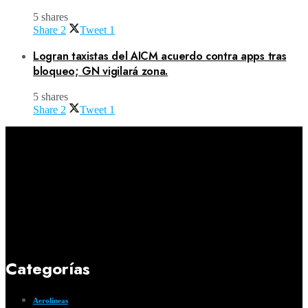
5 shares
Share
2
Tweet
1
Logran taxistas del AICM acuerdo contra apps tras
bloqueo; GN vigilará zona.
5 shares
Share
2
Tweet
1
Categorías
Aerolíneas