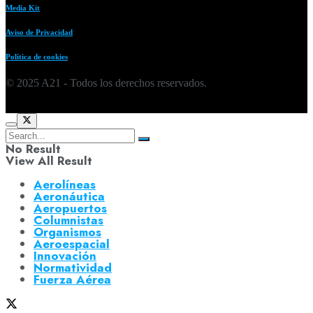
Media Kit
Aviso de Privacidad
Política de cookies
© 2025 A21 - Todos los derechos reservados.
No Result
View All Result
Aerolíneas
Aeronáutica
Aeropuertos
Columnistas
Organismos
Aeroespacial
Innovación
Normatividad
Fuerza Aérea