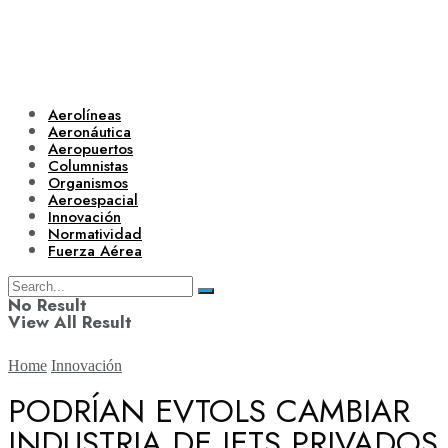
Aerolíneas
Aeronáutica
Aeropuertos
Columnistas
Organismos
Aeroespacial
Innovación
Normatividad
Fuerza Aérea
No Result
View All Result
Home
Innovación
PODRÍAN EVTOLS CAMBIAR
INDUSTRIA DE JETS PRIVADOS
Aerolíneas