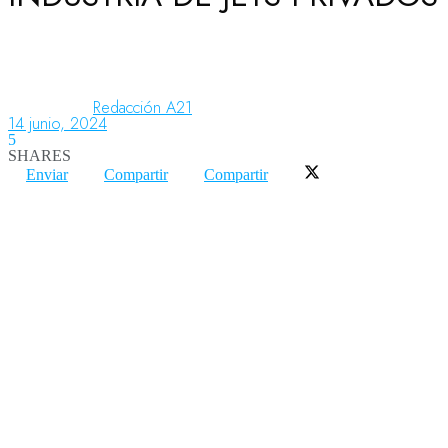
Aeronáutica
Redacción A21
14 junio, 2024
Aeropuertos
5
SHARES
Enviar
Compartir
Compartir
Columnistas
Organismos
Aeroespacial
Innovación