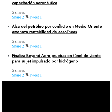
capacitación aeronáutica
5 shares
Share
2
Tweet
1
Alza del petróleo por conflicto en Medio Oriente
amenaza rentabilidad de aerolíneas
5 shares
Share
2
Tweet
1
Finaliza Beyond Aero pruebas en túnel de viento
para su jet impulsado por hidrógeno
5 shares
Share
2
Tweet
1