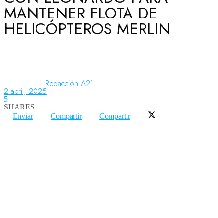
MANTENER FLOTA DE
HELICÓPTEROS MERLIN
Aeronáutica
Aeropuertos
Redacción A21
2 abril, 2025
5
Columnistas
SHARES
Enviar
Compartir
Compartir
Organismos
Aeroespacial
Innovación