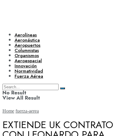
Aerolíneas
Aeronáutica
Aeropuertos
Columnistas
Organismos
Aeroespacial
Innovación
Normatividad
Fuerza Aérea
No Result
View All Result
Home
fuerza-aerea
EXTIENDE UK CONTRATO
CON LEONARDO PARA
Aerolíneas