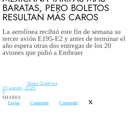
BARATAS, PERO BOLETOS
RESULTAN MÁS CAROS
Aeronáutica
La aerolínea recibió este fin de semana su
tercer avión E195-E2 y antes de terminar el
Aeropuertos
año espera otras dos entregas de los 20
aviones que pidió a Embraer
Columnistas
Organismos
Ulises Gutiérrez
25 agosto, 2025
5
SHARES
Aeroespacial
Enviar
Compartir
Compartir
Innovación