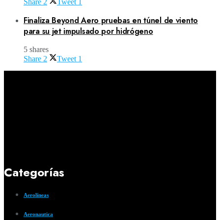
Share
2
Tweet
1
Finaliza Beyond Aero pruebas en túnel de viento
para su jet impulsado por hidrógeno
5 shares
Share
2
Tweet
1
Categorías
Aerolíneas
Aeronautica