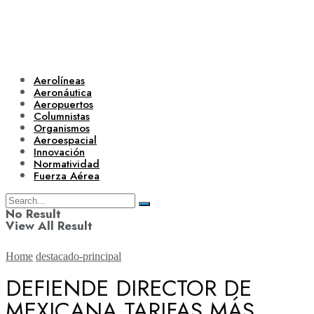
Aerolíneas
Aeronáutica
Aeropuertos
Columnistas
Organismos
Aeroespacial
Innovación
Normatividad
Fuerza Aérea
No Result
View All Result
Home
destacado-principal
DEFIENDE DIRECTOR DE
MEXICANA TARIFAS MÁS
Aerolíneas