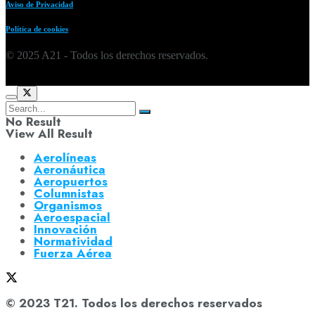
Aviso de Privacidad
Política de cookies
© 2025 A21 - Todos los derechos reservados.
No Result
View All Result
Aerolíneas
Aeronáutica
Aeropuertos
Columnistas
Organismos
Aeroespacial
Innovación
Normatividad
Fuerza Aérea
© 2023 T21. Todos los derechos reservados