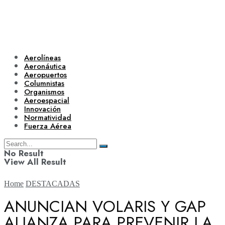
Aerolíneas
Aeronáutica
Aeropuertos
Columnistas
Organismos
Aeroespacial
Innovación
Normatividad
Fuerza Aérea
No Result
View All Result
Home
DESTACADAS
ANUNCIAN VOLARIS Y GAP
ALIANZA PARA PREVENIR LA
Aerolíneas