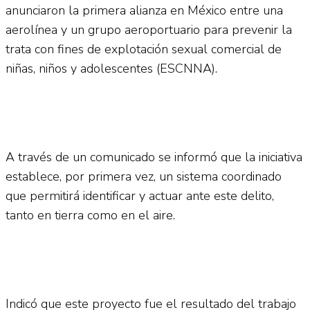
No Result
anunciaron la primera alianza en México entre una
Normatividad
aerolínea y un grupo aeroportuario para prevenir la
trata con fines de explotación sexual comercial de
View All Result
niñas, niños y adolescentes (ESCNNA).
Fuerza Aérea
A través de un comunicado se informó que la iniciativa
establece, por primera vez, un sistema coordinado
No Result
que permitirá identificar y actuar ante este delito,
tanto en tierra como en el aire.
View All Result
Indicó que este proyecto fue el resultado del trabajo