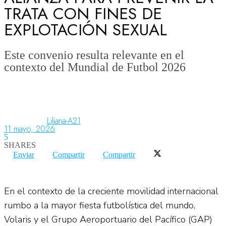
TRATA CON FINES DE
EXPLOTACIÓN SEXUAL
Aeronáutica
Este convenio resulta relevante en el
contexto del Mundial de Futbol 2026
Aeropuertos
Columnistas
Liliana-A21
11 mayo, 2026
5
Organismos
SHARES
Enviar
Compartir
Compartir
Aeroespacial
En el contexto de la creciente movilidad internacional
rumbo a la mayor fiesta futbolística del mundo,
Innovación
Volaris y el Grupo Aeroportuario del Pacífico (GAP)