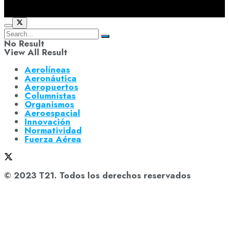
No Result
View All Result
Aerolíneas
Aeronáutica
Aeropuertos
Columnistas
Organismos
Aeroespacial
Innovación
Normatividad
Fuerza Aérea
© 2023 T21. Todos los derechos reservados