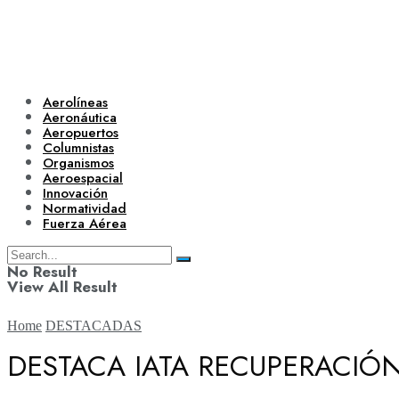
Aerolíneas
Aeronáutica
Aeropuertos
Columnistas
Organismos
Aeroespacial
Innovación
Normatividad
Fuerza Aérea
No Result
View All Result
Home
DESTACADAS
DESTACA IATA RECUPERACIÓN
Aerolíneas