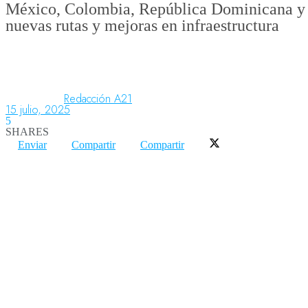
México, Colombia, República Dominicana y A
nuevas rutas y mejoras en infraestructura
Aeronáutica
Aeropuertos
Redacción A21
15 julio, 2025
5
SHARES
Columnistas
Enviar
Compartir
Compartir
Organismos
Aeroespacial
Innovación