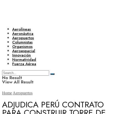
Aerolíneas
Aeronáutica
Aeropuertos
Columnistas
Organismos
Aeroespacial
Innovación
Normatividad
Fuerza Aérea
No Result
View All Result
Home
Aeropuertos
ADJUDICA PERÚ CONTRATO
PARA CONSTRUIR TORRE DE
Aerolíneas