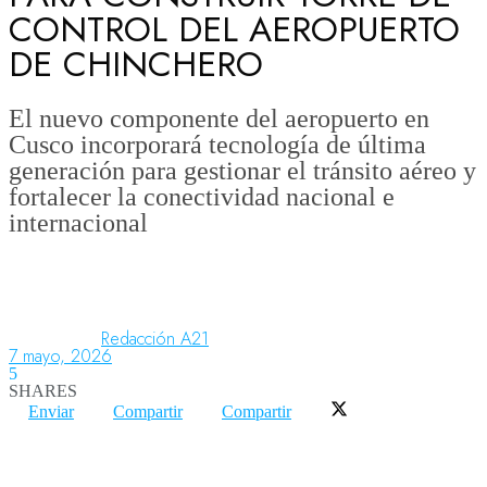
CONTROL DEL AEROPUERTO
DE CHINCHERO
Aeronáutica
El nuevo componente del aeropuerto en
Cusco incorporará tecnología de última
Aeropuertos
generación para gestionar el tránsito aéreo y
fortalecer la conectividad nacional e
internacional
Columnistas
Organismos
Redacción A21
7 mayo, 2026
Aeroespacial
5
SHARES
Enviar
Compartir
Compartir
Innovación