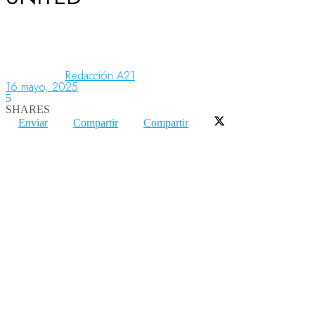
Aeronáutica
Redacción A21
16 mayo, 2025
Aeropuertos
5
SHARES
Enviar
Compartir
Compartir
Columnistas
Organismos
Aeroespacial
Innovación