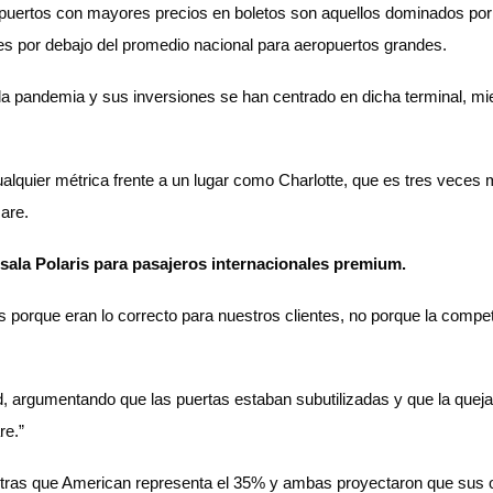
puertos con mayores precios en boletos son aquellos dominados por u
es por debajo del promedio nacional para aeropuertos grandes.
la pandemia y sus inversiones se han centrado en dicha terminal, m
alquier métrica frente a un lugar como Charlotte, que es tres veces 
Hare.
sala Polaris para pasajeros internacionales premium.
rque eran lo correcto para nuestros clientes, no porque la competen
, argumentando que las puertas estaban subutilizadas y que la queja
re.”
entras que American representa el 35% y ambas proyectaron que sus 