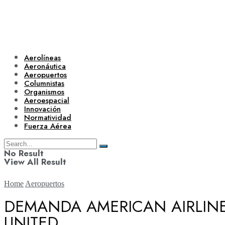
Aerolíneas
Aeronáutica
Aeropuertos
Columnistas
Organismos
Aeroespacial
Innovación
Normatividad
Fuerza Aérea
No Result
View All Result
Home
Aeropuertos
DEMANDA AMERICAN AIRLINE
UNITED
Aerolíneas