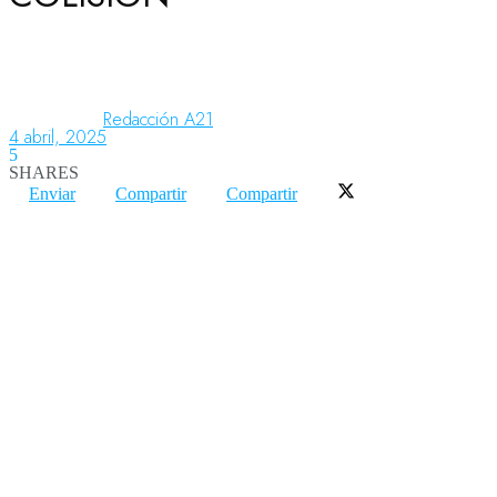
Aeronáutica
Redacción A21
4 abril, 2025
Aeropuertos
5
SHARES
Enviar
Compartir
Compartir
Columnistas
Organismos
Aeroespacial
Innovación