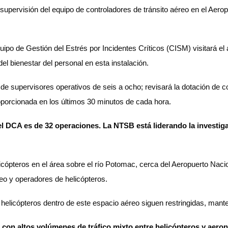
 supervisión del equipo de controladores de tránsito aéreo en el Aer
ipo de Gestión del Estrés por Incidentes Críticos (CISM) visitará el a
el bienestar del personal en esta instalación.
 supervisores operativos de seis a ocho; revisará la dotación de con
porcionada en los últimos 30 minutos de cada hora.
el DCA es de 32 operaciones. La NTSB está liderando la investiga
helicópteros en el área sobre el río Potomac, cerca del Aeropuerto N
reo y operadores de helicópteros.
 helicópteros dentro de este espacio aéreo siguen restringidas, mant
 con altos volúmenes de tráfico mixto entre helicópteros y aeron