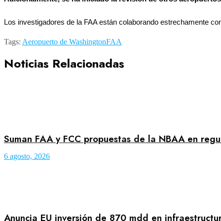
Los investigadores de la FAA están colaborando estrechamente con 
Tags:
Aeropuerto de Washington
FAA
Noticias Relacionadas
Suman FAA y FCC propuestas de la NBAA en regula
6 agosto, 2026
Anuncia EU inversión de 870 mdd en infraestructu