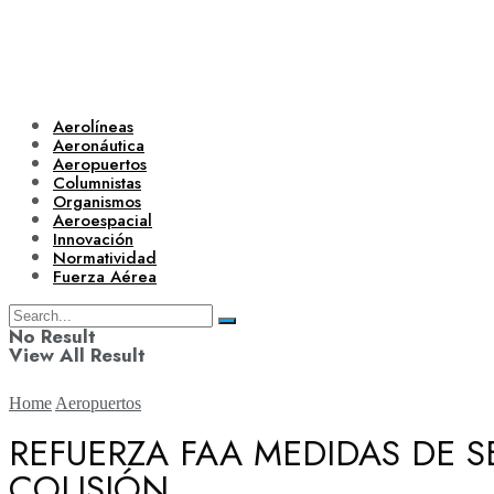
Aerolíneas
Aeronáutica
Aeropuertos
Columnistas
Organismos
Aeroespacial
Innovación
Normatividad
Fuerza Aérea
No Result
View All Result
Home
Aeropuertos
REFUERZA FAA MEDIDAS DE 
COLISIÓN
Aerolíneas