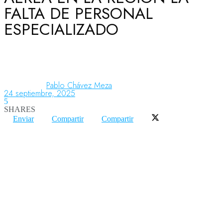
FALTA DE PERSONAL
ESPECIALIZADO
Aeronáutica
Aeropuertos
Pablo Chávez Meza
24 septiembre, 2025
5
Columnistas
SHARES
Enviar
Compartir
Compartir
Organismos
Aeroespacial
Innovación