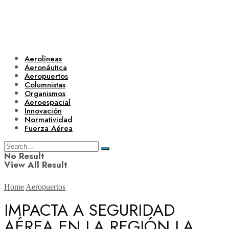
Aerolíneas
Aeronáutica
Aeropuertos
Columnistas
Organismos
Aeroespacial
Innovación
Normatividad
Fuerza Aérea
No Result
View All Result
Home
Aeropuertos
IMPACTA A SEGURIDAD
AÉREA EN LA REGIÓN LA
Aerolíneas