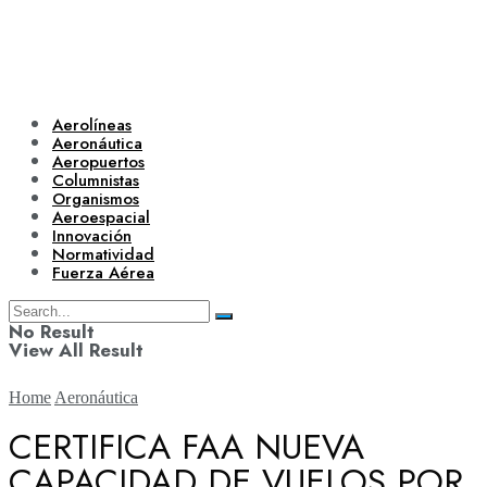
Aerolíneas
Aeronáutica
Aeropuertos
Columnistas
Organismos
Aeroespacial
Innovación
Normatividad
Fuerza Aérea
No Result
View All Result
Home
Aeronáutica
CERTIFICA FAA NUEVA
CAPACIDAD DE VUELOS POR
Aerolíneas