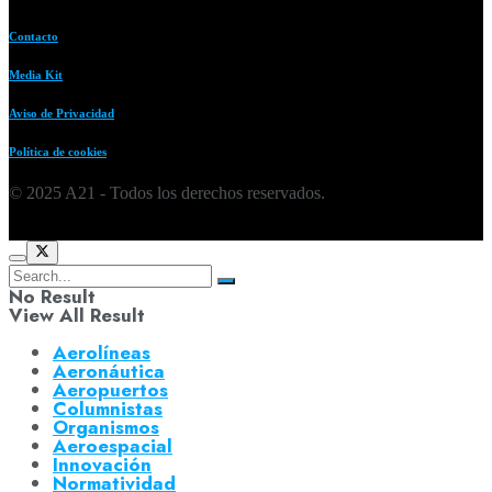
Contacto
Media Kit
Aviso de Privacidad
Política de cookies
© 2025 A21 - Todos los derechos reservados.
No Result
View All Result
Aerolíneas
Aeronáutica
Aeropuertos
Columnistas
Organismos
Aeroespacial
Innovación
Normatividad