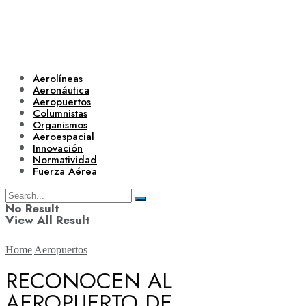
Aerolíneas
Aeronáutica
Aeropuertos
Columnistas
Organismos
Aeroespacial
Innovación
Normatividad
Fuerza Aérea
No Result
View All Result
Home
Aeropuertos
RECONOCEN AL
AEROPUERTO DE
Aerolíneas