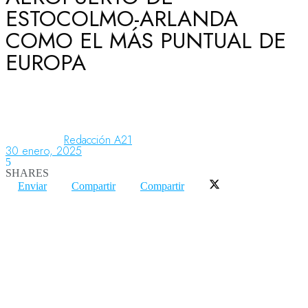
ESTOCOLMO-ARLANDA
COMO EL MÁS PUNTUAL DE
Aeronáutica
EUROPA
Aeropuertos
Redacción A21
Columnistas
30 enero, 2025
5
SHARES
Enviar
Compartir
Compartir
Organismos
Aeroespacial
Innovación