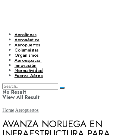
Aerolíneas
Aeronáutica
Aeropuertos
Columnistas
Organismos
Aeroespacial
Innovación
Normatividad
Fuerza Aérea
No Result
View All Result
Home
Aeropuertos
AVANZA NORUEGA EN
INFRAESTRUCTURA PARA
Aerolíneas