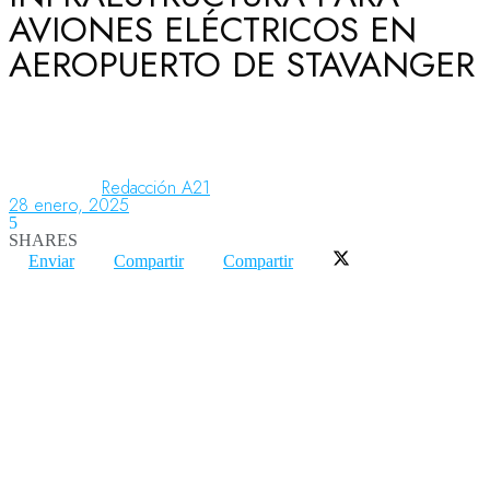
AVIONES ELÉCTRICOS EN
AEROPUERTO DE STAVANGER
Aeronáutica
Aeropuertos
Redacción A21
28 enero, 2025
5
Columnistas
SHARES
Enviar
Compartir
Compartir
Organismos
Aeroespacial
Innovación