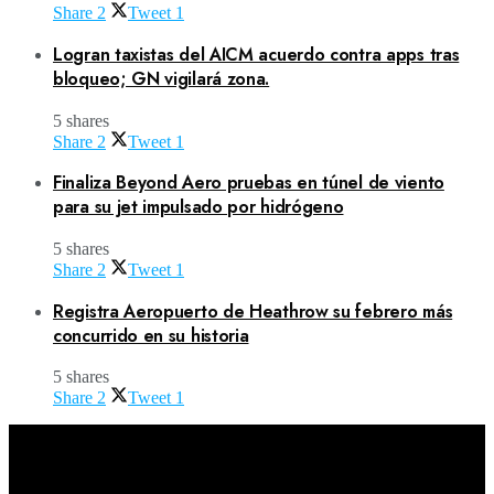
Share
2
Tweet
1
Logran taxistas del AICM acuerdo contra apps tras
bloqueo; GN vigilará zona.
5 shares
Share
2
Tweet
1
Finaliza Beyond Aero pruebas en túnel de viento
para su jet impulsado por hidrógeno
5 shares
Share
2
Tweet
1
Registra Aeropuerto de Heathrow su febrero más
concurrido en su historia
5 shares
Share
2
Tweet
1