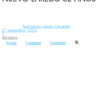
Aeronáutica
Raúl Sergio Llamas Cervantes
27 septiembre, 2024
Aeropuertos
5
SHARES
Enviar
Compartir
Compartir
Columnistas
Organismos
Aeroespacial
Innovación