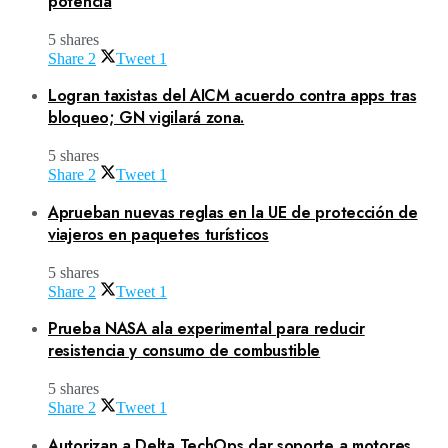
potencia
5 shares
Share
2
Tweet
1
Logran taxistas del AICM acuerdo contra apps tras
bloqueo; GN vigilará zona.
5 shares
Share
2
Tweet
1
Aprueban nuevas reglas en la UE de protección de
viajeros en paquetes turísticos
5 shares
Share
2
Tweet
1
Prueba NASA ala experimental para reducir
resistencia y consumo de combustible
5 shares
Share
2
Tweet
1
Autorizan a Delta TechOps dar soporte a motores