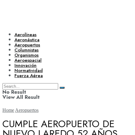
Aerolíneas
Aeronáutica
Aeropuertos
Columnistas
Organismos
Aeroespacial
Innovación
Normatividad
Fuerza Aérea
No Result
View All Result
Home
Aeropuertos
CUMPLE AEROPUERTO DE
NUEVO LAREDO 52 AÑOS
Aerolíneas