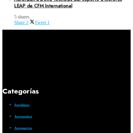
LEAP de CFM International
5 shares
Share
2
Tweet
1
Categorías
Aerolíneas
Aeronautica
Aeropuertos