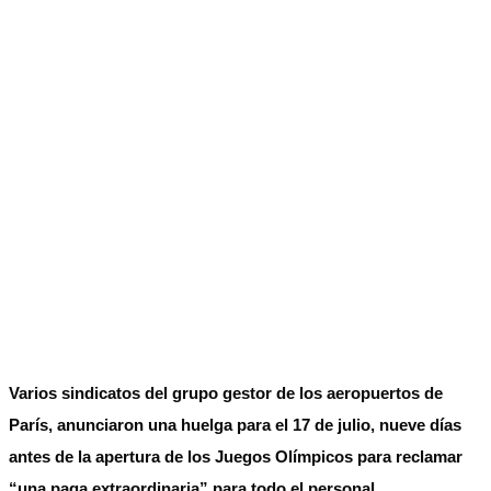
No Result
Normatividad
View All Result
Fuerza Aérea
No Result
View All Result
Varios sindicatos del grupo gestor de los aeropuertos de
París, anunciaron una huelga para el 17 de julio, nueve días
antes de la apertura de los Juegos Olímpicos para reclamar
“una paga extraordinaria” para todo el personal.