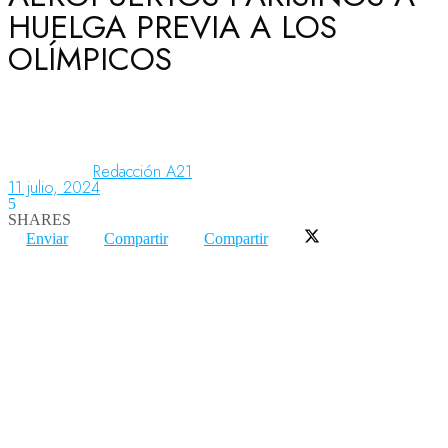
HUELGA PREVIA A LOS
OLÍMPICOS
Aeronáutica
Aeropuertos
Redacción A21
11 julio, 2024
5
Columnistas
SHARES
Enviar
Compartir
Compartir
Organismos
Aeroespacial
Innovación