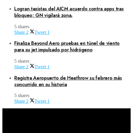
Logran taxistas del AICM acuerdo contra apps tras
bloqueo; GN vigilará zona.
5 shares
Share
2
Tweet
1
Finaliza Beyond Aero pruebas en túnel de viento
para su jet impulsado por hidrógeno
5 shares
Share
2
Tweet
1
Registra Aeropuerto de Heathrow su febrero más
concurrido en su historia
5 shares
Share
2
Tweet
1