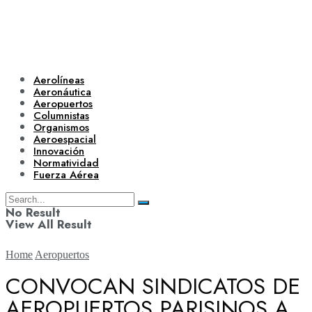
Aerolíneas
Aeronáutica
Aeropuertos
Columnistas
Organismos
Aeroespacial
Innovación
Normatividad
Fuerza Aérea
No Result
View All Result
Home
Aeropuertos
CONVOCAN SINDICATOS DE
AEROPUERTOS PARISINOS A
Aerolíneas