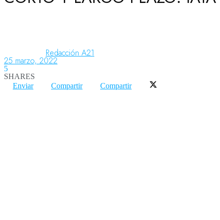
Aeronáutica
Redacción A21
25 marzo, 2022
Aeropuertos
5
SHARES
Enviar
Compartir
Compartir
Columnistas
Organismos
Aeroespacial
Innovación