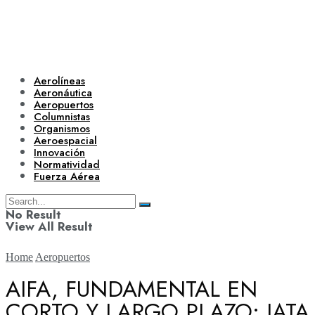
Aerolíneas
Aeronáutica
Aeropuertos
Columnistas
Organismos
Aeroespacial
Innovación
Normatividad
Fuerza Aérea
No Result
View All Result
Home
Aeropuertos
AIFA, FUNDAMENTAL EN
CORTO Y LARGO PLAZO: IATA
Aerolíneas