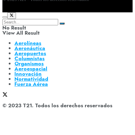
No Result
View All Result
Aerolíneas
Aeronáutica
Aeropuertos
Columnistas
Organismos
Aeroespacial
Innovación
Normatividad
Fuerza Aérea
© 2023 T21. Todos los derechos reservados