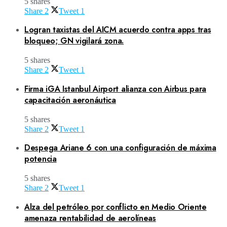
5 shares
Share
2
Tweet
1
Logran taxistas del AICM acuerdo contra apps tras
bloqueo; GN vigilará zona.
5 shares
Share
2
Tweet
1
Firma iGA Istanbul Airport alianza con Airbus para
capacitación aeronáutica
5 shares
Share
2
Tweet
1
Despega Ariane 6 con una configuración de máxima
potencia
5 shares
Share
2
Tweet
1
Alza del petróleo por conflicto en Medio Oriente
amenaza rentabilidad de aerolíneas