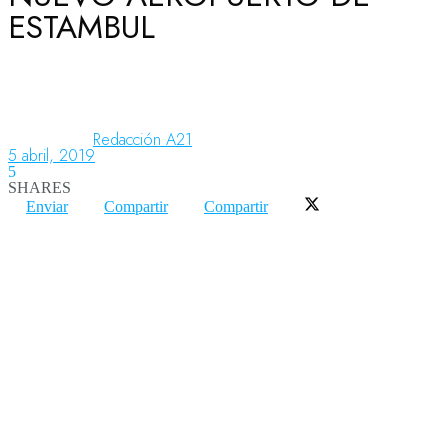
ESTAMBUL
Aeronáutica
Aeropuertos
Redacción A21
5 abril, 2019
5
SHARES
Columnistas
Enviar
Compartir
Compartir
Organismos
Aeroespacial
Innovación