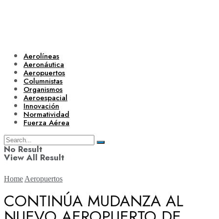
Aerolíneas
Aeronáutica
Aeropuertos
Columnistas
Organismos
Aeroespacial
Innovación
Normatividad
Fuerza Aérea
No Result
View All Result
Home
Aeropuertos
CONTINÚA MUDANZA AL
NUEVO AEROPUERTO DE
Aerolíneas