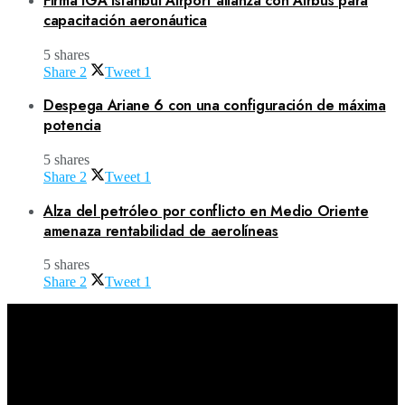
Firma iGA Istanbul Airport alianza con Airbus para
capacitación aeronáutica
5 shares
Share
2
Tweet
1
Despega Ariane 6 con una configuración de máxima
potencia
5 shares
Share
2
Tweet
1
Alza del petróleo por conflicto en Medio Oriente
amenaza rentabilidad de aerolíneas
5 shares
Share
2
Tweet
1