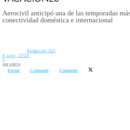
Aerocivil anticipó una de las temporadas más
conectividad doméstica e internacional
Aeronáutica
Aeropuertos
Redacción A21
8 junio, 2026
Columnistas
5
SHARES
Enviar
Compartir
Compartir
Organismos
Aeroespacial
Innovación