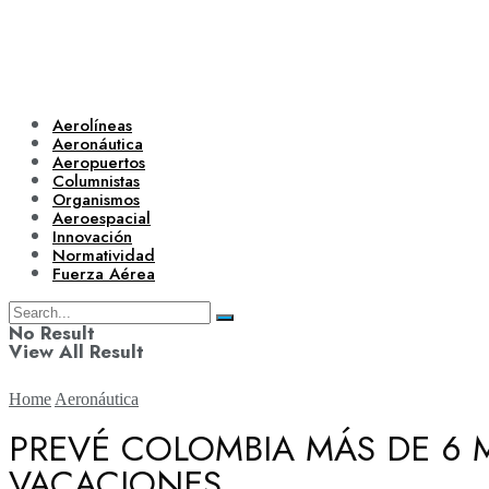
Aerolíneas
Aeronáutica
Aeropuertos
Columnistas
Organismos
Aeroespacial
Innovación
Normatividad
Fuerza Aérea
No Result
View All Result
Home
Aeronáutica
PREVÉ COLOMBIA MÁS DE 6 
VACACIONES
Aerolíneas