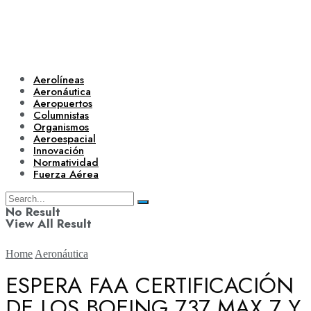
Aerolíneas
Aeronáutica
Aeropuertos
Columnistas
Organismos
Aeroespacial
Innovación
Normatividad
Fuerza Aérea
No Result
View All Result
Home
Aeronáutica
ESPERA FAA CERTIFICACIÓN
DE LOS BOEING 737 MAX 7 Y
Aerolíneas