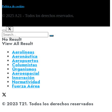
Política de cookies
© 2025 A21 - Todos los derechos reservados.
No Result
View All Result
Aerolíneas
Aeronáutica
Aeropuertos
Columnistas
Organismos
Aeroespacial
Innovación
Normatividad
Fuerza Aérea
© 2023 T21. Todos los derechos reservados