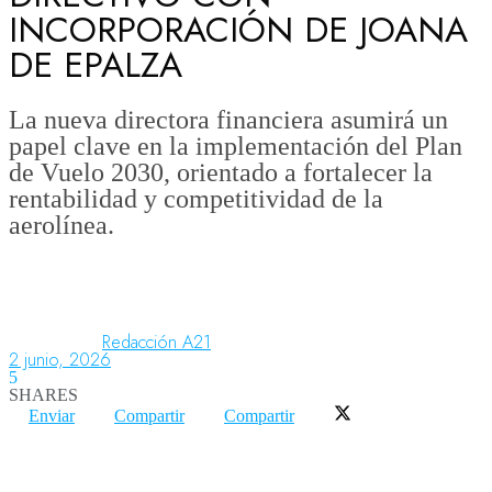
INCORPORACIÓN DE JOANA
DE EPALZA
Aeronáutica
La nueva directora financiera asumirá un
papel clave en la implementación del Plan
Aeropuertos
de Vuelo 2030, orientado a fortalecer la
rentabilidad y competitividad de la
aerolínea.
Columnistas
Organismos
Redacción A21
2 junio, 2026
Aeroespacial
5
SHARES
Enviar
Compartir
Compartir
Innovación