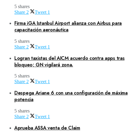
5 shares
Share
2
Tweet
1
Firma iGA Istanbul Airport alianza con Airbus para
capacitación aeronáutica
5 shares
Share
2
Tweet
1
Logran taxistas del AICM acuerdo contra apps tras
bloqueo; GN vigilará zona.
5 shares
Share
2
Tweet
1
Despega Ariane 6 con una configuración de máxima
potencia
5 shares
Share
2
Tweet
1
Aprueba ASSA venta de Claim