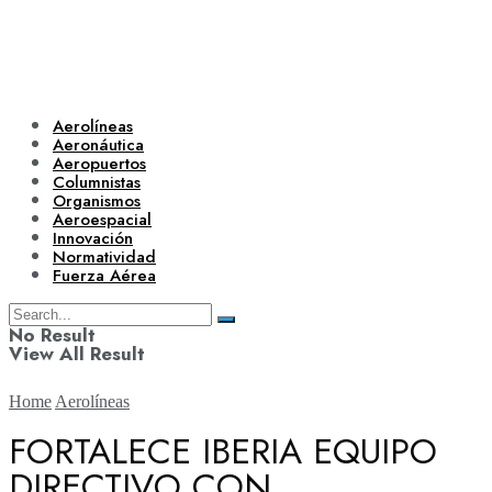
Aerolíneas
Aeronáutica
Aeropuertos
Columnistas
Organismos
Aeroespacial
Innovación
Normatividad
Fuerza Aérea
No Result
View All Result
Home
Aerolíneas
FORTALECE IBERIA EQUIPO
DIRECTIVO CON
Aerolíneas