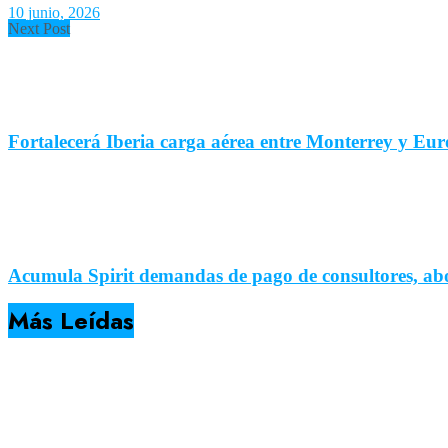
10 junio, 2026
Next Post
Fortalecerá Iberia carga aérea entre Monterrey y Eu
Acumula Spirit demandas de pago de consultores, a
Más Leídas