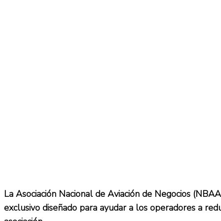
No Result
Normatividad
View All Result
Fuerza Aérea
No Result
View All Result
La Asociación Nacional de Aviación de Negocios (NBA
exclusivo diseñado para ayudar a los operadores a redu