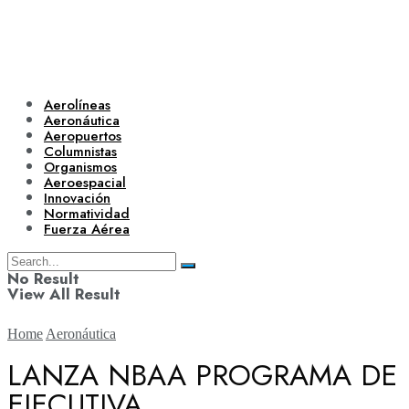
Aerolíneas
Aeronáutica
Aeropuertos
Columnistas
Organismos
Aeroespacial
Innovación
Normatividad
Fuerza Aérea
No Result
View All Result
Home
Aeronáutica
LANZA NBAA PROGRAMA DE 
EJECUTIVA
Aerolíneas