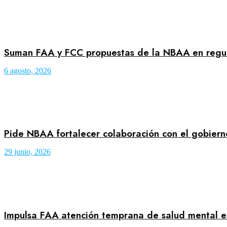
Suman FAA y FCC propuestas de la NBAA en regula
6 agosto, 2026
Pide NBAA fortalecer colaboración con el gobier
29 junio, 2026
Impulsa FAA atención temprana de salud mental en