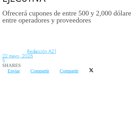
Ofrecerá cupones de entre 500 y 2,000 dólare
entre operadores y proveedores
Aeronáutica
Aeropuertos
Redacción A21
22 mayo, 2026
Columnistas
5
SHARES
Enviar
Compartir
Compartir
Organismos
Aeroespacial
Innovación