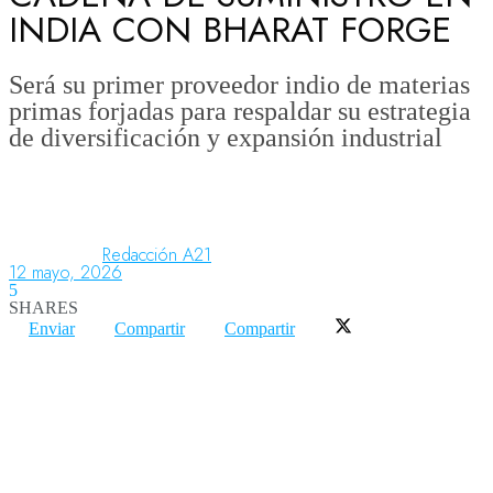
INDIA CON BHARAT FORGE
Aeronáutica
Será su primer proveedor indio de materias
primas forjadas para respaldar su estrategia
de diversificación y expansión industrial
Aeropuertos
Columnistas
Redacción A21
12 mayo, 2026
5
Organismos
SHARES
Enviar
Compartir
Compartir
Aeroespacial
Innovación