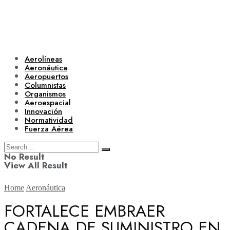
Aerolíneas
Aeronáutica
Aeropuertos
Columnistas
Organismos
Aeroespacial
Innovación
Normatividad
Fuerza Aérea
No Result
View All Result
Home
Aeronáutica
FORTALECE EMBRAER
CADENA DE SUMINISTRO EN
Aerolíneas