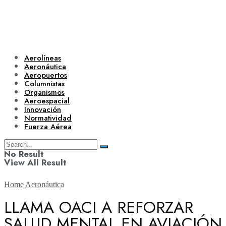
Aerolíneas
Aeronáutica
Aeropuertos
Columnistas
Organismos
Aeroespacial
Innovación
Normatividad
Fuerza Aérea
No Result
View All Result
Home
Aeronáutica
LLAMA OACI A REFORZAR
SALUD MENTAL EN AVIACIÓN
Aerolíneas