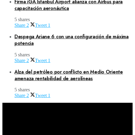
Firma iGA Istanbul Airport alianza con Airbus para
capacitación aeronáutica
5 shares
Share
2
Tweet
1
Despega Ariane 6 con una configuración de máxima
potencia
5 shares
Share
2
Tweet
1
Alza del petróleo por conflicto en Medio Oriente
amenaza rentabilidad de aerolíneas
5 shares
Share
2
Tweet
1