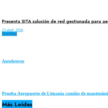
Presenta SITA solución de red gestionada para ae
23 abril, 2026
Next Post
Aerobreves
Prueba Aeropuerto de Lituania camión de mantenimie
Más Leídas