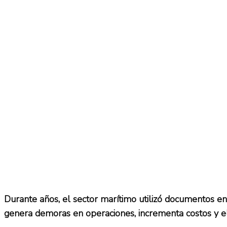
No Result
Normatividad
View All Result
Fuerza Aérea
No Result
View All Result
Durante años, el sector marítimo utilizó documentos en 
genera demoras en operaciones, incrementa costos y ele