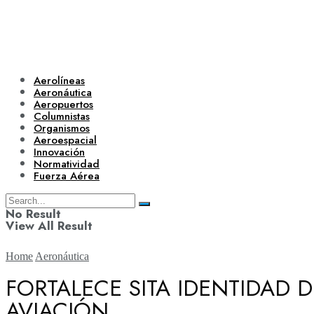
Aerolíneas
Aeronáutica
Aeropuertos
Columnistas
Organismos
Aeroespacial
Innovación
Normatividad
Fuerza Aérea
No Result
View All Result
Home
Aeronáutica
FORTALECE SITA IDENTIDAD 
AVIACIÓN
Aerolíneas