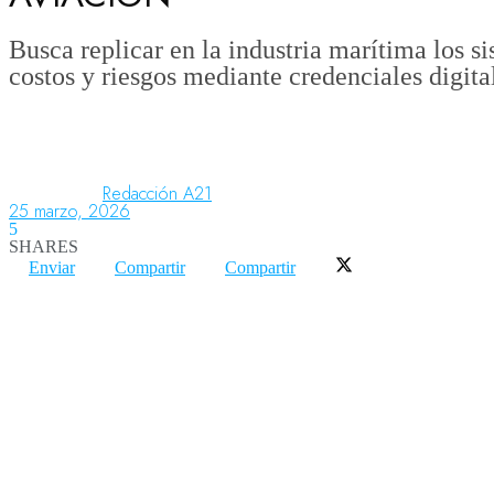
Busca replicar en la industria marítima los s
costos y riesgos mediante credenciales digita
Aeronáutica
Aeropuertos
Redacción A21
25 marzo, 2026
Columnistas
5
SHARES
Enviar
Compartir
Compartir
Organismos
Aeroespacial
Innovación