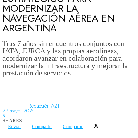
MODERNIZAR LA
NAVEGACIÓN AÉREA EN
Aeronáutica
ARGENTINA
Aeropuertos
Tras 7 años sin encuentros conjuntos con
IATA, JURCA y las propias aerolíneas,
acordaron avanzar en colaboración para
Columnistas
modernizar la infraestructura y mejorar la
prestación de servicios
Organismos
Redacción A21
Aeroespacial
29 mayo, 2025
5
SHARES
Enviar
Compartir
Compartir
Innovación