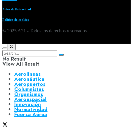
Aviso de Privacidad
Política de cookies
© 2025 A21 - Todos los derechos reservados.
No Result
View All Result
Aerolíneas
Aeronáutica
Aeropuertos
Columnistas
Organismos
Aeroespacial
Innovación
Normatividad
Fuerza Aérea