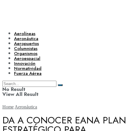
Aerolíneas
Aeronáutica
Aeropuertos
Columnistas
Organismos
Aeroespacial
Innovación
Normatividad
Fuerza Aérea
No Result
View All Result
Home
Aeronáutica
DA A CONOCER EANA PLAN
ESTRATÉGICO PARA
Aerolíneas