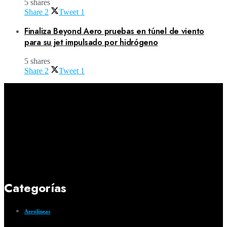
5 shares
Share
2
Tweet
1
Finaliza Beyond Aero pruebas en túnel de viento
para su jet impulsado por hidrógeno
5 shares
Share
2
Tweet
1
Categorías
Aerolíneas