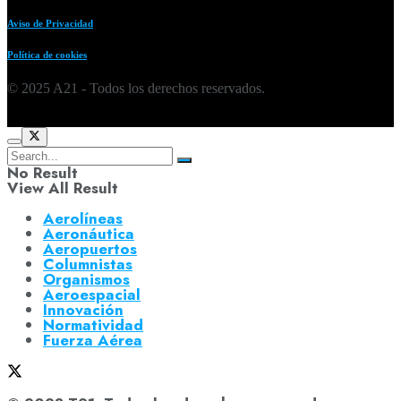
Aviso de Privacidad
Política de cookies
© 2025 A21 - Todos los derechos reservados.
No Result
View All Result
Aerolíneas
Aeronáutica
Aeropuertos
Columnistas
Organismos
Aeroespacial
Innovación
Normatividad
Fuerza Aérea