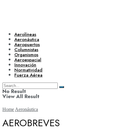
Aerolíneas
Aeronáutica
Aeropuertos
Columnistas
Organismos
Aeroespacial
Innovación
Normatividad
Fuerza Aérea
No Result
View All Result
Home
Aeronáutica
AEROBREVES
Aerolíneas