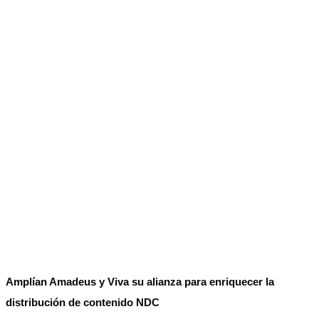
No Result
Normatividad
View All Result
Fuerza Aérea
No Result
View All Result
Amplían Amadeus y Viva su alianza para enriquecer la
distribución de contenido NDC