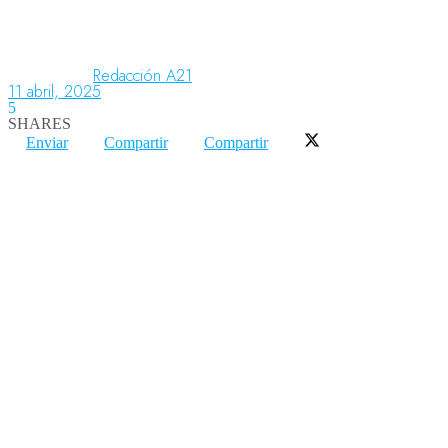
Aeronáutica
Redacción A21
11 abril, 2025
5
SHARES
Aeropuertos
Enviar
Compartir
Compartir
Columnistas
Organismos
Aeroespacial
Innovación