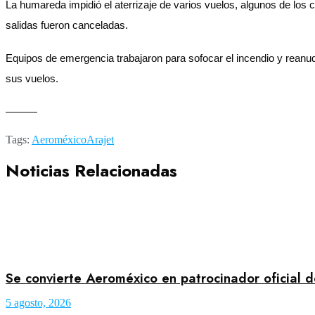
La humareda impidió el aterrizaje de varios vuelos, algunos de los
salidas fueron canceladas.
Equipos de emergencia trabajaron para sofocar el incendio y reanud
sus vuelos.
———
Tags:
Aeroméxico
Arajet
Noticias Relacionadas
Se convierte Aeroméxico en patrocinador oficial 
5 agosto, 2026