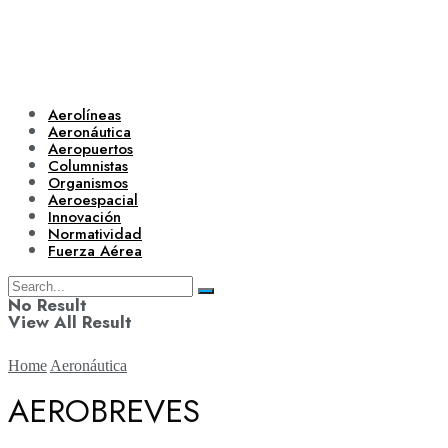
Aerolíneas
Aeronáutica
Aeropuertos
Columnistas
Organismos
Aeroespacial
Innovación
Normatividad
Fuerza Aérea
No Result
View All Result
Home
Aeronáutica
AEROBREVES
Aerolíneas