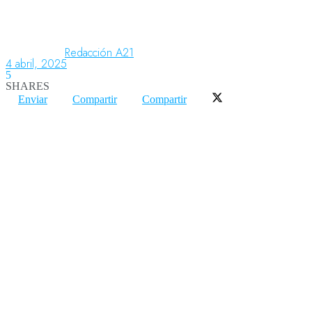
Aeronáutica
Redacción A21
4 abril, 2025
5
SHARES
Aeropuertos
Enviar
Compartir
Compartir
Columnistas
Organismos
Aeroespacial
Innovación