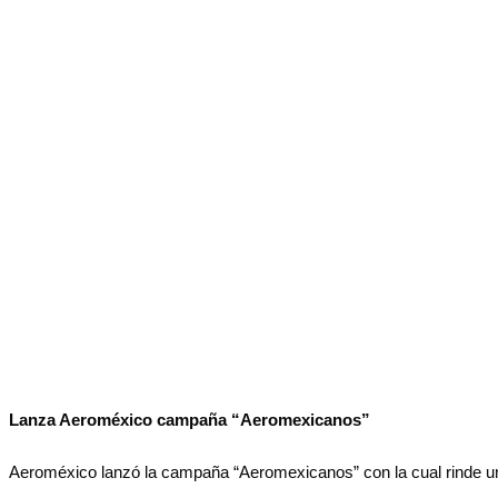
No Result
Normatividad
View All Result
Fuerza Aérea
No Result
View All Result
Lanza Aeroméxico campaña “Aeromexicanos”
Aeroméxico lanzó la campaña “Aeromexicanos” con la cual rinde un h