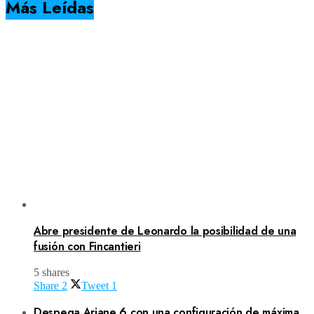
Más Leídas
Abre presidente de Leonardo la posibilidad de una
fusión con Fincantieri
5 shares
Share
2
Tweet
1
Despega Ariane 6 con una configuración de máxima