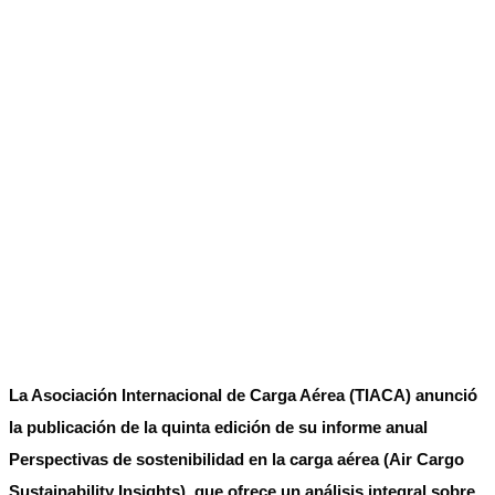
No Result
Normatividad
View All Result
Fuerza Aérea
No Result
View All Result
La Asociación Internacional de Carga Aérea (TIACA) anunció
la publicación de la quinta edición de su informe anual
Perspectivas de sostenibilidad en la carga aérea (Air Cargo
Sustainability Insights), que ofrece un análisis integral sobre