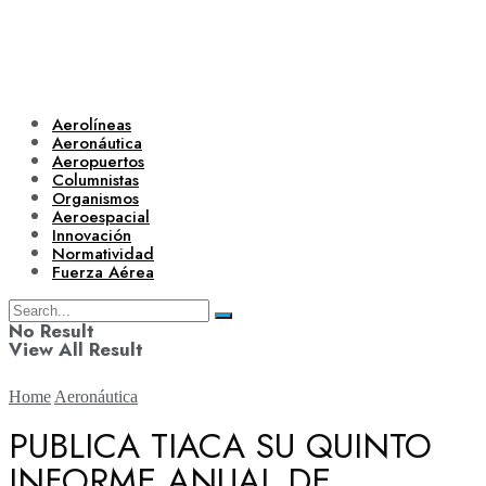
Aerolíneas
Aeronáutica
Aeropuertos
Columnistas
Organismos
Aeroespacial
Innovación
Normatividad
Fuerza Aérea
No Result
View All Result
Home
Aeronáutica
PUBLICA TIACA SU QUINTO
INFORME ANUAL DE
Aerolíneas