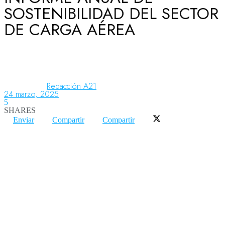
SOSTENIBILIDAD DEL SECTOR
DE CARGA AÉREA
Aeronáutica
Aeropuertos
Redacción A21
24 marzo, 2025
5
Columnistas
SHARES
Enviar
Compartir
Compartir
Organismos
Aeroespacial
Innovación