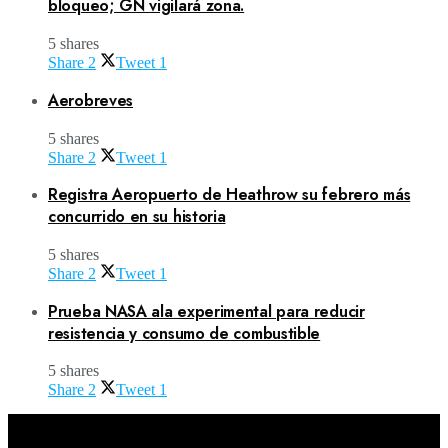
bloqueo; GN vigilará zona.
5 shares
Share
2
Tweet
1
Aerobreves
5 shares
Share
2
Tweet
1
Registra Aeropuerto de Heathrow su febrero más
concurrido en su historia
5 shares
Share
2
Tweet
1
Prueba NASA ala experimental para reducir
resistencia y consumo de combustible
5 shares
Share
2
Tweet
1