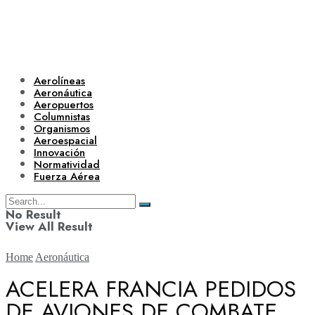
Aerolíneas
Aeronáutica
Aeropuertos
Columnistas
Organismos
Aeroespacial
Innovación
Normatividad
Fuerza Aérea
No Result
View All Result
Home
Aeronáutica
ACELERA FRANCIA PEDIDOS
DE AVIONES DE COMBATE
Aerolíneas