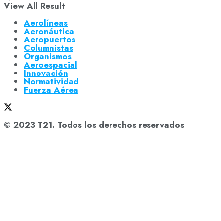
View All Result
Aerolíneas
Aeronáutica
Aeropuertos
Columnistas
Organismos
Aeroespacial
Innovación
Normatividad
Fuerza Aérea
© 2023 T21. Todos los derechos reservados