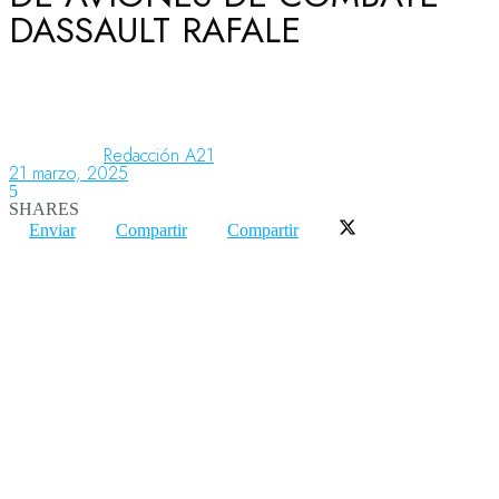
DASSAULT RAFALE
Aeronáutica
Aeropuertos
Redacción A21
21 marzo, 2025
5
SHARES
Columnistas
Enviar
Compartir
Compartir
Organismos
Aeroespacial
Innovación