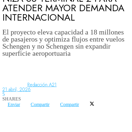
ATENDER MAYOR DEMANDA
INTERNACIONAL
Aeronáutica
El proyecto eleva capacidad a 18 millones
de pasajeros y optimiza flujos entre vuelos
Aeropuertos
Schengen y no Schengen sin expandir
superficie aeroportuaria
Columnistas
Organismos
Redacción A21
21 abril, 2026
5
SHARES
Aeroespacial
Enviar
Compartir
Compartir
Innovación