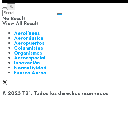
No Result
View All Result
Aerolíneas
Aeronáutica
Aeropuertos
Columnistas
Organismos
Aeroespacial
Innovación
Normatividad
Fuerza Aérea
© 2023 T21. Todos los derechos reservados