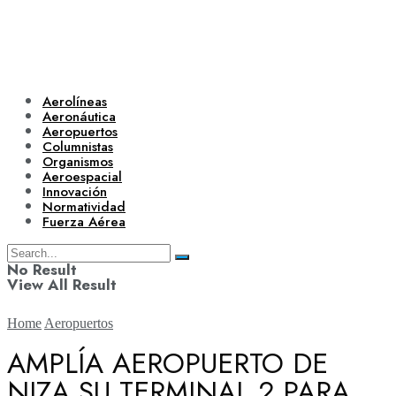
Aerolíneas
Aeronáutica
Aeropuertos
Columnistas
Organismos
Aeroespacial
Innovación
Normatividad
Fuerza Aérea
No Result
View All Result
Home
Aeropuertos
AMPLÍA AEROPUERTO DE
NIZA SU TERMINAL 2 PARA
Aerolíneas