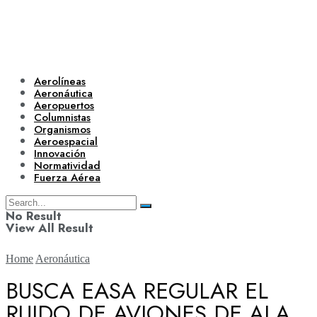
Aerolíneas
Aeronáutica
Aeropuertos
Columnistas
Organismos
Aeroespacial
Innovación
Normatividad
Fuerza Aérea
No Result
View All Result
Home
Aeronáutica
BUSCA EASA REGULAR EL
RUIDO DE AVIONES DE ALA
Aerolíneas