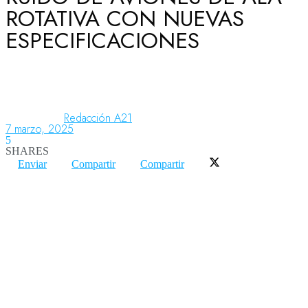
ROTATIVA CON NUEVAS
ESPECIFICACIONES
Aeronáutica
Aeropuertos
Redacción A21
7 marzo, 2025
5
Columnistas
SHARES
Enviar
Compartir
Compartir
Organismos
Aeroespacial
Innovación