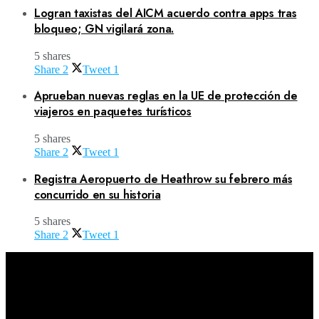
Logran taxistas del AICM acuerdo contra apps tras
bloqueo; GN vigilará zona.
5 shares
Share
2
Tweet
1
Aprueban nuevas reglas en la UE de protección de
viajeros en paquetes turísticos
5 shares
Share
2
Tweet
1
Registra Aeropuerto de Heathrow su febrero más
concurrido en su historia
5 shares
Share
2
Tweet
1