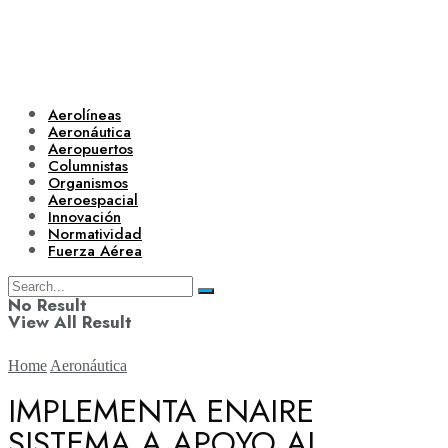
Aerolíneas
Aeronáutica
Aeropuertos
Columnistas
Organismos
Aeroespacial
Innovación
Normatividad
Fuerza Aérea
No Result
View All Result
Home
Aeronáutica
IMPLEMENTA ENAIRE
SISTEMA A APOYO AL
Aerolíneas