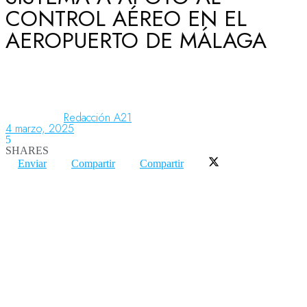
CONTROL AÉREO EN EL
AEROPUERTO DE MÁLAGA
Aeronáutica
Aeropuertos
Redacción A21
4 marzo, 2025
5
Columnistas
SHARES
Enviar
Compartir
Compartir
Organismos
Aeroespacial
Innovación