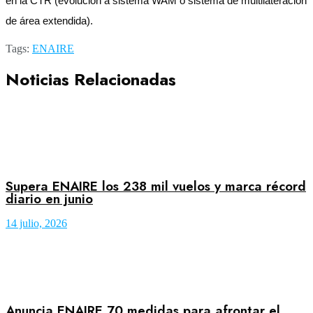
en la CTR (evolución a sistema WAM o sistema de multilateración
de área extendida).
Tags:
ENAIRE
Noticias Relacionadas
Supera ENAIRE los 238 mil vuelos y marca récord
diario en junio
14 julio, 2026
Anuncia ENAIRE 70 medidas para afrontar el