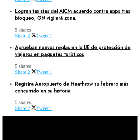
Logran taxistas del AICM acuerdo contra apps tras
bloqueo; GN vigilará zona.
5 shares
Share
2
Tweet
1
Aprueban nuevas reglas en la UE de protección de
viajeros en paquetes turísticos
5 shares
Share
2
Tweet
1
Registra Aeropuerto de Heathrow su febrero más
concurrido en su historia
5 shares
Share
2
Tweet
1