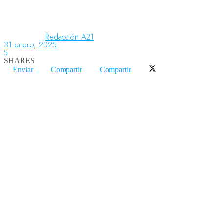
Aeronáutica
Redacción A21
31 enero, 2025
5
SHARES
Aeropuertos
Enviar
Compartir
Compartir
Columnistas
Organismos
Aeroespacial
Innovación