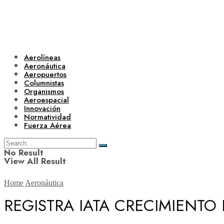
Aerolíneas
Aeronáutica
Aeropuertos
Columnistas
Organismos
Aeroespacial
Innovación
Normatividad
Fuerza Aérea
No Result
View All Result
Home
Aeronáutica
REGISTRA IATA CRECIMIENT
Aerolíneas