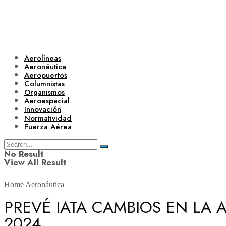
Aerolíneas
Aeronáutica
Aeropuertos
Columnistas
Organismos
Aeroespacial
Innovación
Normatividad
Fuerza Aérea
No Result
View All Result
Home
Aeronáutica
PREVÉ IATA CAMBIOS EN LA
2024
Aerolíneas