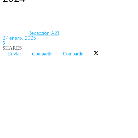
Aeronáutica
Redacción A21
27 enero, 2025
Aeropuertos
5
SHARES
Enviar
Compartir
Compartir
Columnistas
Organismos
Aeroespacial
Innovación