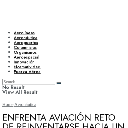
Aerolíneas
Aeronáutica
Aeropuertos
Columnistas
Organismos
Aeroespacial
Innovación
Normatividad
Fuerza Aérea
No Result
View All Result
Home
Aeronáutica
ENFRENTA AVIACIÓN RETO
DE REINVENTARSE HACIA UN
Aerolíneas