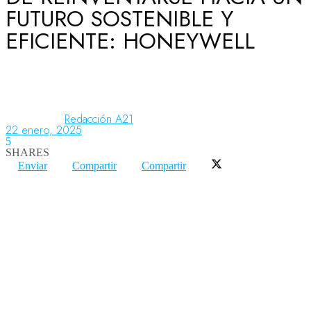
FUTURO SOSTENIBLE Y
EFICIENTE: HONEYWELL
Aeronáutica
Aeropuertos
Redacción A21
22 enero, 2025
5
Columnistas
SHARES
Enviar
Compartir
Compartir
Organismos
Aeroespacial
Innovación