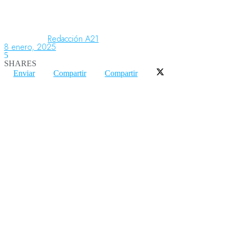
Aeronáutica
Redacción A21
8 enero, 2025
5
SHARES
Aeropuertos
Enviar
Compartir
Compartir
Columnistas
Organismos
Aeroespacial
Innovación