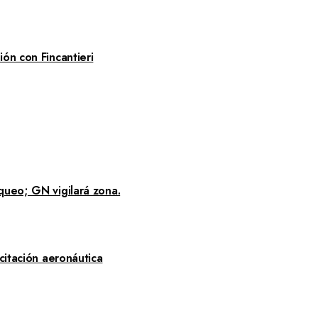
ón con Fincantieri
queo; GN vigilará zona.
citación aeronáutica