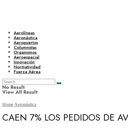
Aerolíneas
Aeronáutica
Aeropuertos
Columnistas
Organismos
Aeroespacial
Innovación
Normatividad
Fuerza Aérea
No Result
View All Result
Home
Aeronáutica
CAEN 7% LOS PEDIDOS DE A
Aerolíneas