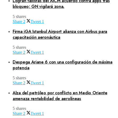
Logran taxistas del AICM acuerdo contra apps tras
bloqueo; GN vigilará zona.
5 shares
Share
2
Tweet
1
Firma iGA Istanbul Airport alianza con Airbus para
capacitación aeronáutica
5 shares
Share
2
Tweet
1
Despega Ariane 6 con una configuración de máxima
potencia
5 shares
Share
2
Tweet
1
Alza del petróleo por conflicto en Medio Oriente
amenaza rentabilidad de aerolíneas
5 shares
Share
2
Tweet
1