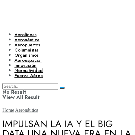
Aerolíneas
Aeronáutica
Aeropuertos
Columnistas
Organismos
Aeroespacial
Innovación
Normatividad
Fuerza Aérea
No Result
View All Result
Home
Aeronáutica
IMPULSAN LA IA Y EL BIG
DATA UNA NUEVA ERA EN LA
Aerolíneas