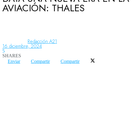
AVIACIÓN: THALES
Aeronáutica
Aeropuertos
Redacción A21
16 diciembre, 2024
5
SHARES
Columnistas
Enviar
Compartir
Compartir
Organismos
Aeroespacial
Innovación