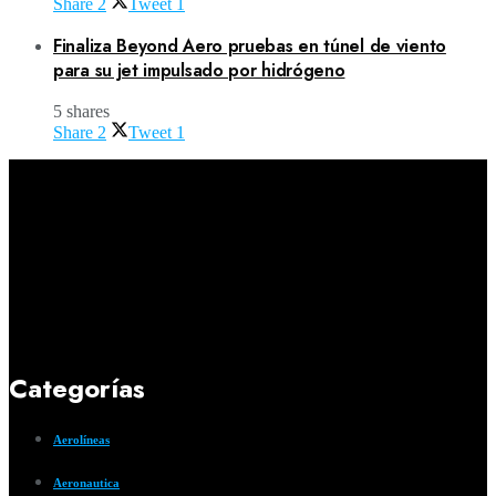
Share
2
Tweet
1
Finaliza Beyond Aero pruebas en túnel de viento
para su jet impulsado por hidrógeno
5 shares
Share
2
Tweet
1
Categorías
Aerolíneas
Aeronautica