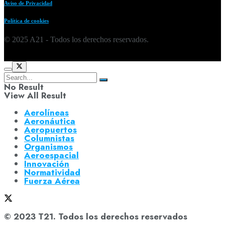
Aviso de Privacidad
Política de cookies
© 2025 A21 - Todos los derechos reservados.
No Result
View All Result
Aerolíneas
Aeronáutica
Aeropuertos
Columnistas
Organismos
Aeroespacial
Innovación
Normatividad
Fuerza Aérea
© 2023 T21. Todos los derechos reservados