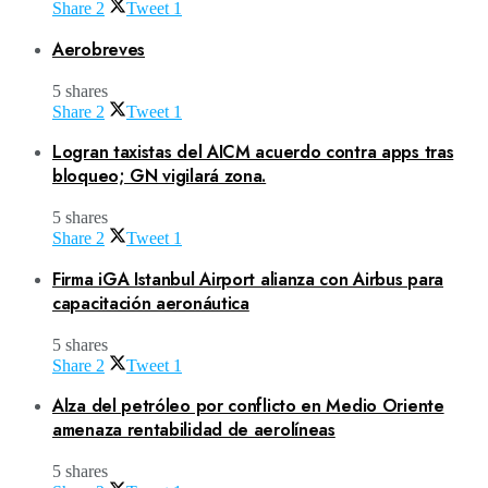
Share
2
Tweet
1
Aerobreves
5 shares
Share
2
Tweet
1
Logran taxistas del AICM acuerdo contra apps tras
bloqueo; GN vigilará zona.
5 shares
Share
2
Tweet
1
Firma iGA Istanbul Airport alianza con Airbus para
capacitación aeronáutica
5 shares
Share
2
Tweet
1
Alza del petróleo por conflicto en Medio Oriente
amenaza rentabilidad de aerolíneas
5 shares