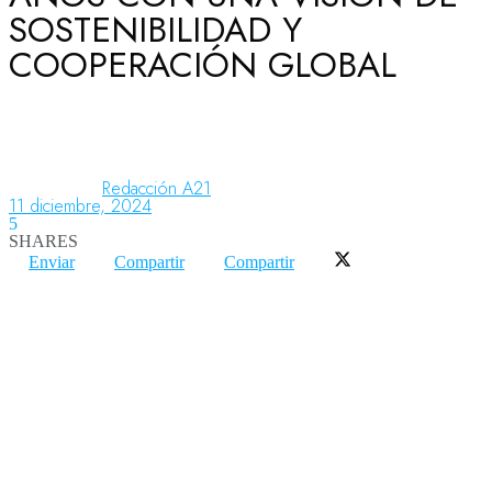
SOSTENIBILIDAD Y
COOPERACIÓN GLOBAL
Aeronáutica
Aeropuertos
Redacción A21
11 diciembre, 2024
5
Columnistas
SHARES
Enviar
Compartir
Compartir
Organismos
Aeroespacial
Innovación