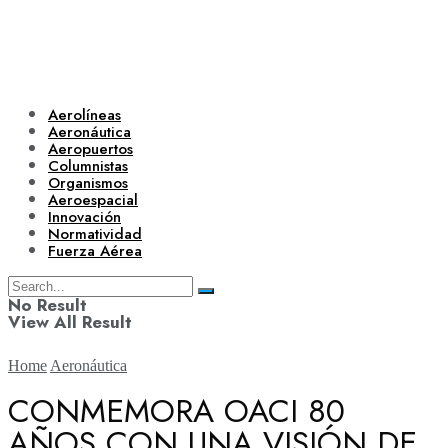
Aerolíneas
Aeronáutica
Aeropuertos
Columnistas
Organismos
Aeroespacial
Innovación
Normatividad
Fuerza Aérea
No Result
View All Result
Home
Aeronáutica
CONMEMORA OACI 80
AÑOS CON UNA VISIÓN DE
Aerolíneas