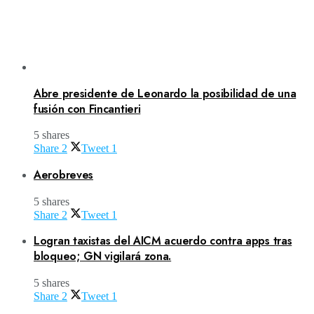
Abre presidente de Leonardo la posibilidad de una
fusión con Fincantieri
5 shares
Share
2
Tweet
1
Aerobreves
5 shares
Share
2
Tweet
1
Logran taxistas del AICM acuerdo contra apps tras
bloqueo; GN vigilará zona.
5 shares
Share
2
Tweet
1