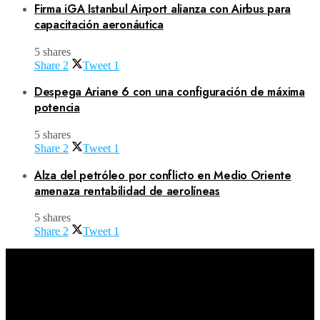
Firma iGA Istanbul Airport alianza con Airbus para
capacitación aeronáutica
5 shares
Share
2
Tweet
1
Despega Ariane 6 con una configuración de máxima
potencia
5 shares
Share
2
Tweet
1
Alza del petróleo por conflicto en Medio Oriente
amenaza rentabilidad de aerolíneas
5 shares
Share
2
Tweet
1