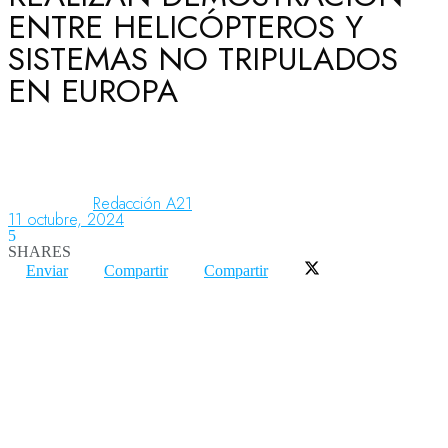
ENTRE HELICÓPTEROS Y
SISTEMAS NO TRIPULADOS
Aeronáutica
EN EUROPA
Aeropuertos
Redacción A21
Columnistas
11 octubre, 2024
5
SHARES
Enviar
Compartir
Compartir
Organismos
Aeroespacial
Innovación