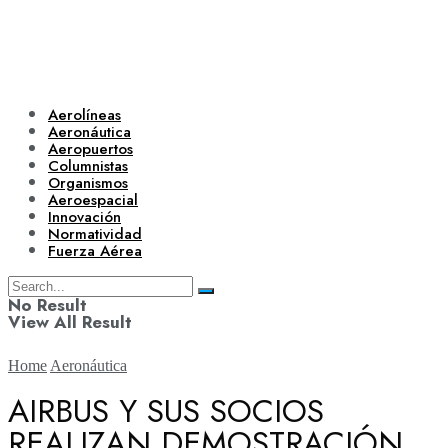
Aerolíneas
Aeronáutica
Aeropuertos
Columnistas
Organismos
Aeroespacial
Innovación
Normatividad
Fuerza Aérea
No Result
View All Result
Home
Aeronáutica
AIRBUS Y SUS SOCIOS
REALIZAN DEMOSTRACIÓN
Aerolíneas