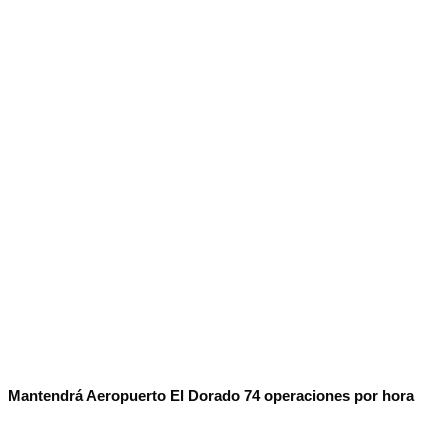
No Result
Normatividad
View All Result
Fuerza Aérea
No Result
View All Result
Mantendrá Aeropuerto El Dorado 74 operaciones por hora