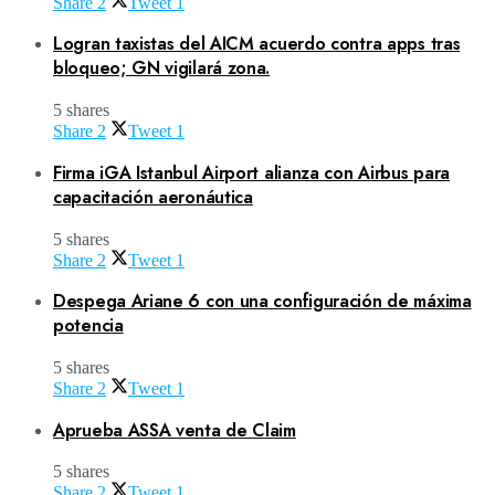
Share
2
Tweet
1
Logran taxistas del AICM acuerdo contra apps tras
bloqueo; GN vigilará zona.
5 shares
Share
2
Tweet
1
Firma iGA Istanbul Airport alianza con Airbus para
capacitación aeronáutica
5 shares
Share
2
Tweet
1
Despega Ariane 6 con una configuración de máxima
potencia
5 shares
Share
2
Tweet
1
Aprueba ASSA venta de Claim
5 shares
Share
2
Tweet
1