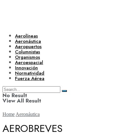
Aerolíneas
Aeronáutica
Aeropuertos
Columnistas
Organismos
Aeroespacial
Innovación
Normatividad
Fuerza Aérea
No Result
View All Result
Home
Aeronáutica
AEROBREVES
Aerolíneas