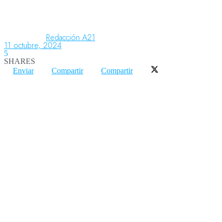
Aeronáutica
Redacción A21
11 octubre, 2024
5
SHARES
Aeropuertos
Enviar
Compartir
Compartir
Columnistas
Organismos
Aeroespacial
Innovación