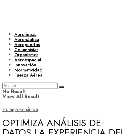
Aerolíneas
Aeronáutica
Aeropuertos
Columnistas
Organismos
Aeroespacial
Innovación
Normatividad
Fuerza Aérea
No Result
View All Result
Home
Aeronáutica
OPTIMIZA ANÁLISIS DE
DATOS LA EXPERIENCIA DEL
Aerolíneas