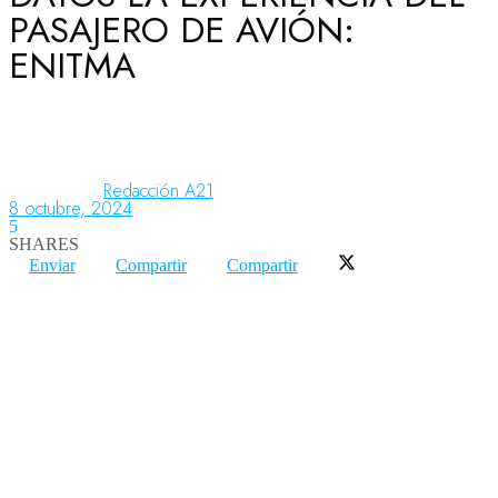
PASAJERO DE AVIÓN:
ENITMA
Aeronáutica
Aeropuertos
Redacción A21
8 octubre, 2024
5
Columnistas
SHARES
Enviar
Compartir
Compartir
Organismos
Aeroespacial
Innovación