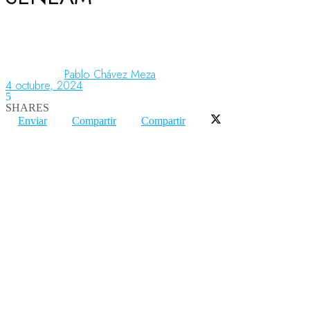
Aeronáutica
Pablo Chávez Meza
4 octubre, 2024
Aeropuertos
5
SHARES
Enviar
Compartir
Compartir
Columnistas
Organismos
Aeroespacial
Innovación