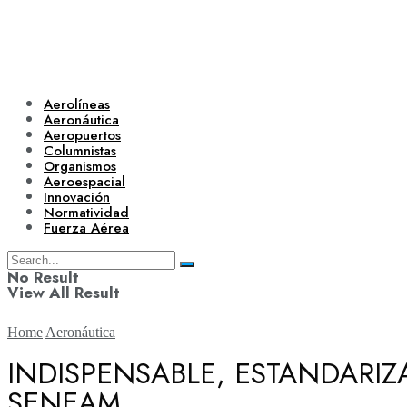
Aerolíneas
Aeronáutica
Aeropuertos
Columnistas
Organismos
Aeroespacial
Innovación
Normatividad
Fuerza Aérea
No Result
View All Result
Home
Aeronáutica
INDISPENSABLE, ESTANDARI
SENEAM
Aerolíneas