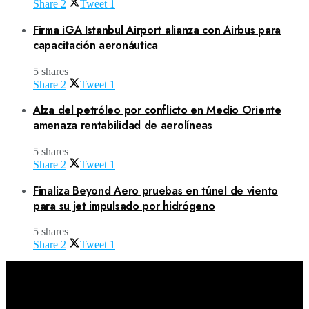
Share
2
Tweet
1
Firma iGA Istanbul Airport alianza con Airbus para
capacitación aeronáutica
5 shares
Share
2
Tweet
1
Alza del petróleo por conflicto en Medio Oriente
amenaza rentabilidad de aerolíneas
5 shares
Share
2
Tweet
1
Finaliza Beyond Aero pruebas en túnel de viento
para su jet impulsado por hidrógeno
5 shares
Share
2
Tweet
1