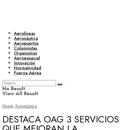
Aerolíneas
Aeronáutica
Aeropuertos
Columnistas
Organismos
Aeroespacial
Innovación
Normatividad
Fuerza Aérea
No Result
View All Result
Home
Aeronáutica
DESTACA OAG 3 SERVICIOS
QUE MEJORAN LA
Aerolíneas