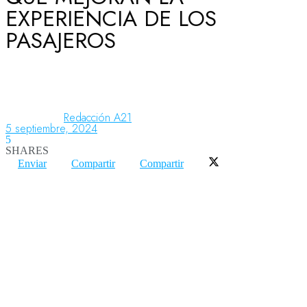
EXPERIENCIA DE LOS
PASAJEROS
Aeronáutica
Aeropuertos
Redacción A21
5 septiembre, 2024
5
Columnistas
SHARES
Enviar
Compartir
Compartir
Organismos
Aeroespacial
Innovación