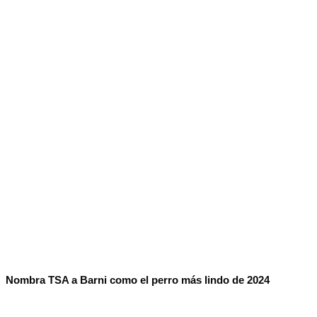
No Result
Normatividad
View All Result
Fuerza Aérea
No Result
View All Result
Nombra TSA a Barni como el perro más lindo de 2024