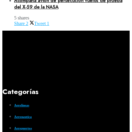
Acompaña avión de persecución vuelos de prueba
del X-59 de la NASA
5 shares
Share
2
Tweet
1
Categorías
Aerolíneas
Aeronautica
Aeropuertos