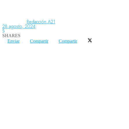
Aeronáutica
Redacción A21
28 agosto, 2024
5
SHARES
Aeropuertos
Enviar
Compartir
Compartir
Columnistas
Organismos
Aeroespacial
Innovación