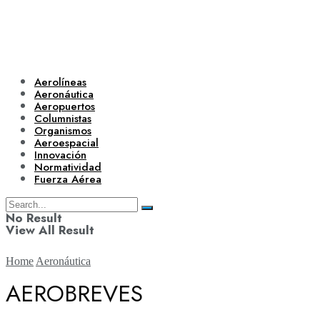
Aerolíneas
Aeronáutica
Aeropuertos
Columnistas
Organismos
Aeroespacial
Innovación
Normatividad
Fuerza Aérea
No Result
View All Result
Home
Aeronáutica
AEROBREVES
Aerolíneas