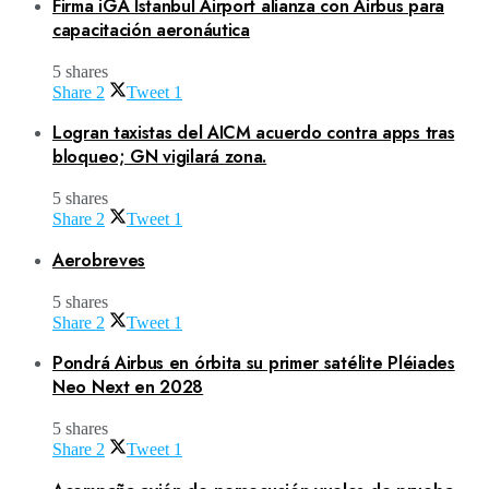
Firma iGA Istanbul Airport alianza con Airbus para
capacitación aeronáutica
5 shares
Share
2
Tweet
1
Logran taxistas del AICM acuerdo contra apps tras
bloqueo; GN vigilará zona.
5 shares
Share
2
Tweet
1
Aerobreves
5 shares
Share
2
Tweet
1
Pondrá Airbus en órbita su primer satélite Pléiades
Neo Next en 2028
5 shares
Share
2
Tweet
1