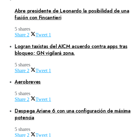
Abre presidente de Leonardo la posibilidad de una
fusión con Fincantieri
5 shares
Share
2
Tweet
1
Logran taxistas del AICM acuerdo contra apps tras
bloqueo; GN vigilará zona.
5 shares
Share
2
Tweet
1
Aerobreves
5 shares
Share
2
Tweet
1
Despega Ariane 6 con una configuración de máxima
potencia
5 shares
Share
2
Tweet
1