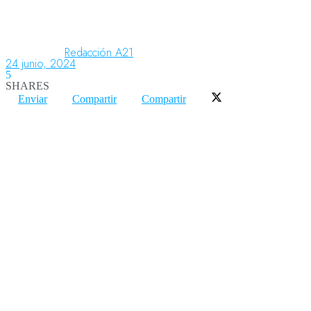
Aeronáutica
Redacción A21
24 junio, 2024
5
SHARES
Aeropuertos
Enviar
Compartir
Compartir
Columnistas
Organismos
Aeroespacial
Innovación