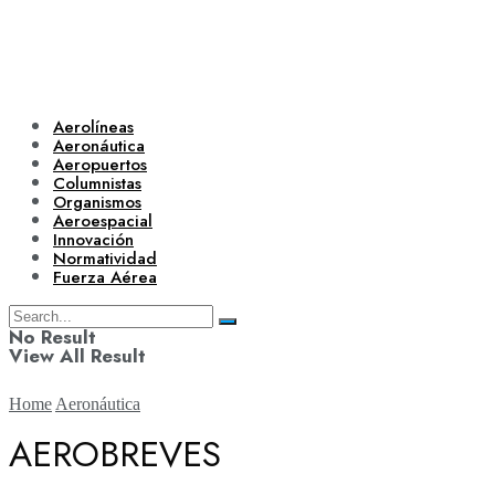
Aerolíneas
Aeronáutica
Aeropuertos
Columnistas
Organismos
Aeroespacial
Innovación
Normatividad
Fuerza Aérea
No Result
View All Result
Home
Aeronáutica
AEROBREVES
Aerolíneas