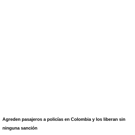
No Result
Normatividad
View All Result
Fuerza Aérea
No Result
View All Result
Agreden pasajeros a policías en Colombia y los liberan sin
ninguna sanción