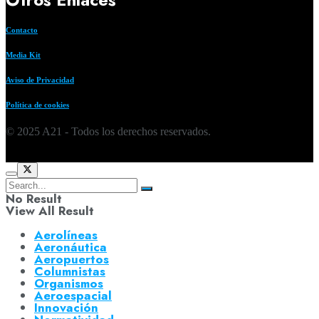
Contacto
Media Kit
Aviso de Privacidad
Política de cookies
© 2025 A21 - Todos los derechos reservados.
No Result
View All Result
Aerolíneas
Aeronáutica
Aeropuertos
Columnistas
Organismos
Aeroespacial
Innovación