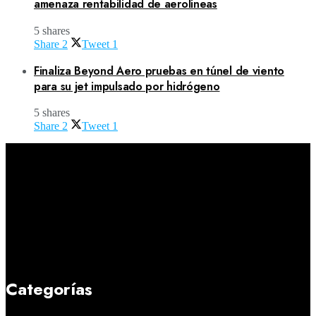
amenaza rentabilidad de aerolíneas
5 shares
Share
2
Tweet
1
Finaliza Beyond Aero pruebas en túnel de viento
para su jet impulsado por hidrógeno
5 shares
Share
2
Tweet
1
Categorías