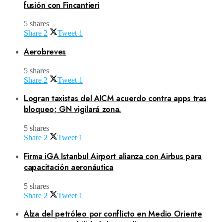
fusión con Fincantieri
5 shares
Share
2
Tweet
1
Aerobreves
5 shares
Share
2
Tweet
1
Logran taxistas del AICM acuerdo contra apps tras
bloqueo; GN vigilará zona.
5 shares
Share
2
Tweet
1
Firma iGA Istanbul Airport alianza con Airbus para
capacitación aeronáutica
5 shares
Share
2
Tweet
1
Alza del petróleo por conflicto en Medio Oriente