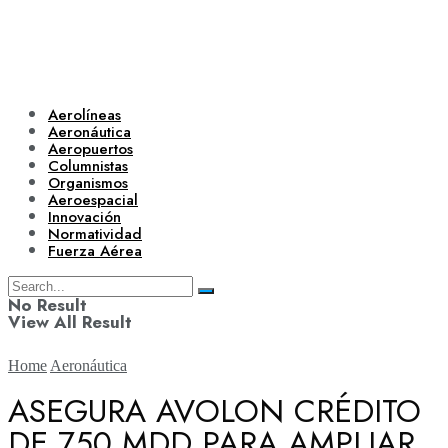
Aerolíneas
Aeronáutica
Aeropuertos
Columnistas
Organismos
Aeroespacial
Innovación
Normatividad
Fuerza Aérea
No Result
View All Result
Home
Aeronáutica
ASEGURA AVOLON CRÉDITO
DE 750 MDD PARA AMPLIAR
Aerolíneas