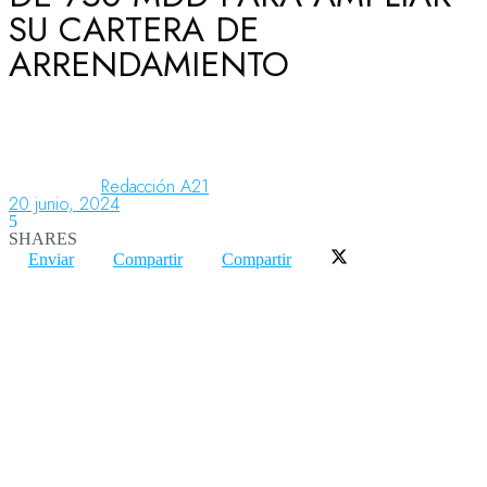
SU CARTERA DE
ARRENDAMIENTO
Aeronáutica
Aeropuertos
Redacción A21
20 junio, 2024
5
Columnistas
SHARES
Enviar
Compartir
Compartir
Organismos
Aeroespacial
Innovación