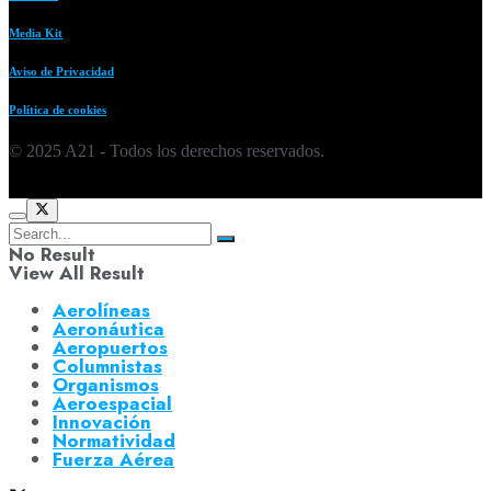
Media Kit
Aviso de Privacidad
Política de cookies
© 2025 A21 - Todos los derechos reservados.
No Result
View All Result
Aerolíneas
Aeronáutica
Aeropuertos
Columnistas
Organismos
Aeroespacial
Innovación
Normatividad
Fuerza Aérea