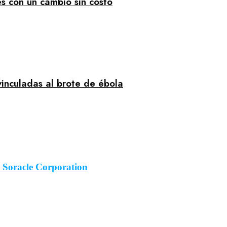
es con un cambio sin costo
inculadas al brote de ébola
 Soracle Corporation