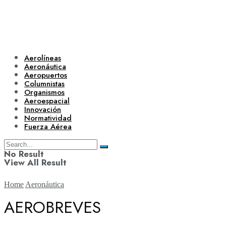
Aerolíneas
Aeronáutica
Aeropuertos
Columnistas
Organismos
Aeroespacial
Innovación
Normatividad
Fuerza Aérea
No Result
View All Result
Home
Aeronáutica
AEROBREVES
Aerolíneas