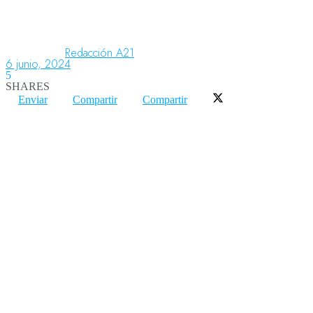
Aeronáutica
Redacción A21
6 junio, 2024
5
SHARES
Aeropuertos
Enviar
Compartir
Compartir
Columnistas
Organismos
Aeroespacial
Innovación