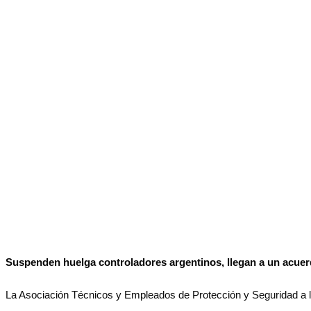
No Result
Normatividad
View All Result
Fuerza Aérea
No Result
View All Result
Suspenden huelga controladores argentinos, llegan a un acuerd
La Asociación Técnicos y Empleados de Protección y Seguridad a 