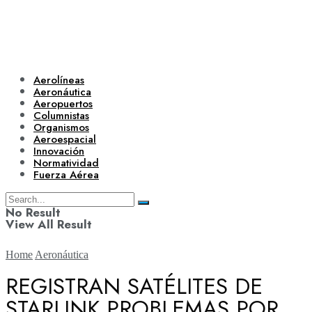
Aerolíneas
Aeronáutica
Aeropuertos
Columnistas
Organismos
Aeroespacial
Innovación
Normatividad
Fuerza Aérea
No Result
View All Result
Home
Aeronáutica
REGISTRAN SATÉLITES DE
STARLINK PROBLEMAS POR
Aerolíneas