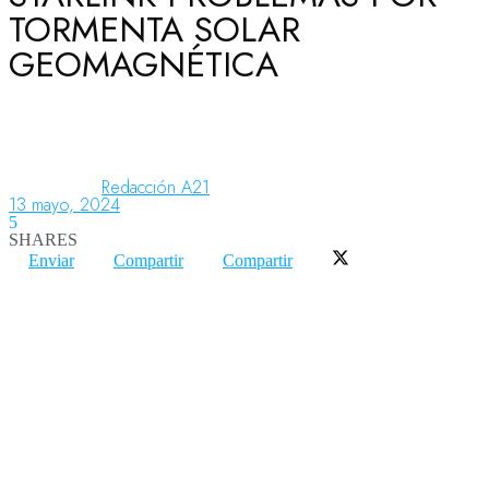
TORMENTA SOLAR
GEOMAGNÉTICA
Aeronáutica
Aeropuertos
Redacción A21
13 mayo, 2024
5
Columnistas
SHARES
Enviar
Compartir
Compartir
Organismos
Aeroespacial
Innovación