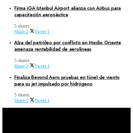
Firma iGA Istanbul Airport alianza con Airbus para
capacitación aeronáutica
5 shares
Share
2
Tweet
1
Alza del petróleo por conflicto en Medio Oriente
amenaza rentabilidad de aerolíneas
5 shares
Share
2
Tweet
1
Finaliza Beyond Aero pruebas en túnel de viento
para su jet impulsado por hidrógeno
5 shares
Share
2
Tweet
1