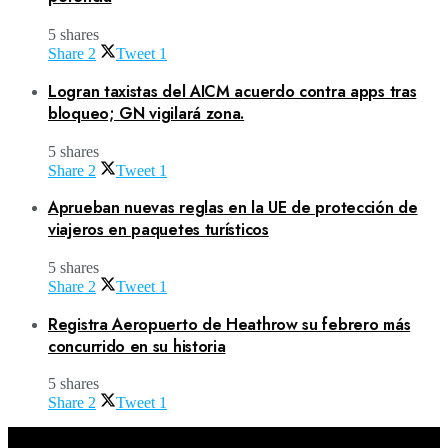
5 shares
Share
2
Tweet
1
Logran taxistas del AICM acuerdo contra apps tras
bloqueo; GN vigilará zona.
5 shares
Share
2
Tweet
1
Aprueban nuevas reglas en la UE de protección de
viajeros en paquetes turísticos
5 shares
Share
2
Tweet
1
Registra Aeropuerto de Heathrow su febrero más
concurrido en su historia
5 shares
Share
2
Tweet
1