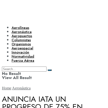
Aerolíneas
Aeronáutica
Aeropuertos
Columnistas
Organismos
Aeroespacial
Innovación
Normatividad
Fuerza Aérea
No Result
View All Result
Home
Aeronáutica
ANUNCIA IATA UN
PROGRESO DE 75% EN
Aerolíneas