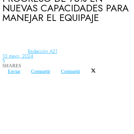
NUEVAS CAPACIDADES PARA
MANEJAR EL EQUIPAJE
Aeronáutica
Aeropuertos
Redacción A21
10 mayo, 2024
5
Columnistas
SHARES
Enviar
Compartir
Compartir
Organismos
Aeroespacial
Innovación